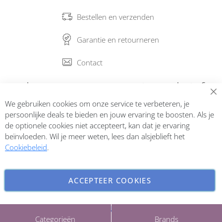
Bestellen en verzenden
Garantie en retourneren
Contact
Abonneer op onze nieuwsbrief
We gebruiken cookies om onze service te verbeteren, je
Inschrijven
persoonlijke deals te bieden en jouw ervaring te boosten. Als je
de optionele cookies niet accepteert, kan dat je ervaring
beïnvloeden. Wil je meer weten, lees dan alsjeblieft het
Cookiebeleid
.
ACCEPTEER COOKIES
INSTELLINGEN AANPASSEN
Copyright © 2026 ParfumCenter.nl. All rights reserved.
Categorieën
Brands