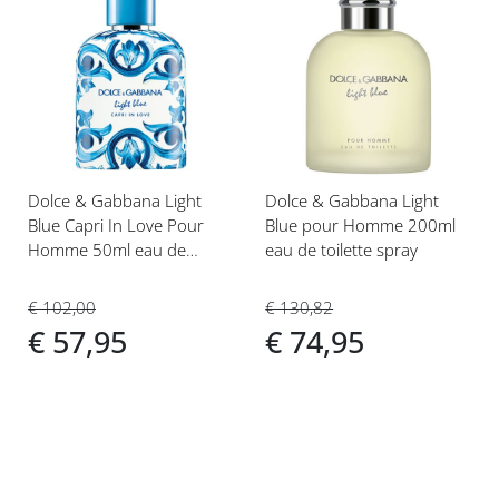
Voeg
Voeg
toe
toe
aan
aan
verlanglijst
verlanglijst
Dolce & Gabbana Light
Dolce & Gabbana Light
Blue Capri In Love Pour
Blue pour Homme 200ml
Homme 50ml eau de
eau de toilette spray
parfum spray
€ 102,00
€ 130,82
€ 57,95
€ 74,95