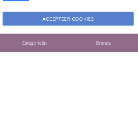
ACCEPTEER COOKIES
INSTELLINGEN AANPASSEN
Copyright © 2026 ParfumCenter.nl. All rights reserved.
Categorieën
Brands