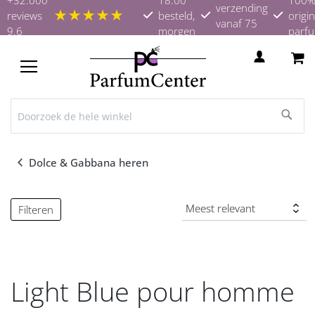
verzending
★★★★★
reviews
besteld,
origin
vanaf 75
9.6
morgen
parf
euro
in huis
TOGGLE
NAV
Dolce & Gabbana heren
Filteren
Light Blue pour homme