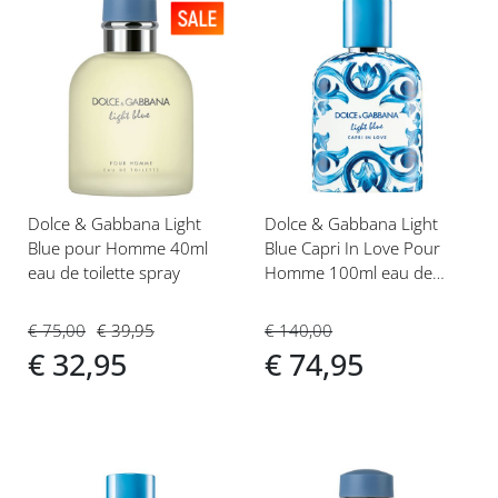
Voeg
Voeg
toe
toe
aan
aan
verlanglijst
verlanglijst
Dolce & Gabbana Light
Dolce & Gabbana Light
Blue pour Homme 40ml
Blue Capri In Love Pour
eau de toilette spray
Homme 100ml eau de
parfum spray
€ 75,00
€ 39,95
€ 140,00
€ 32,95
€ 74,95