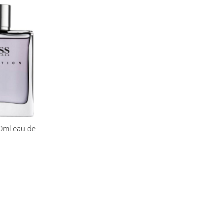
t
00ml eau de