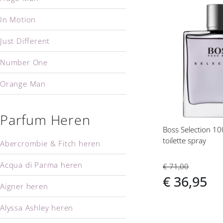
In Motion
Voeg
toe
Just Different
aan
verlanglijs
Number One
Orange Man
Selection
Parfum Heren
Boss The Scent
Boss Selection 1
toilette spray
Abercrombie & Fitch heren
XY
Acqua di Parma heren
€ 71,00
Hugo Boss dames
€ 36,95
Aigner heren
Alyssa Ashley heren