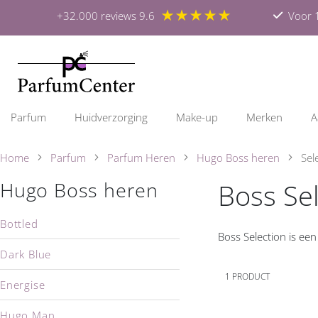
★★★★★
+32.000 reviews 9.6
Voor 1
Parfum
Huidverzorging
Make-up
Merken
A
Home
Parfum
Parfum Heren
Hugo Boss heren
Sel
Boss Se
Hugo Boss heren
Bottled
Boss Selection is ee
Dark Blue
1
PRODUCT
Energise
Hugo Man