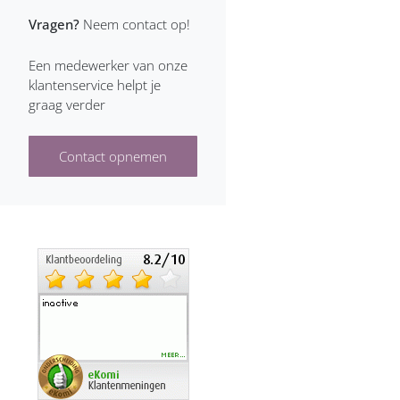
Vragen?
Neem contact op!
Boucheron heren
Een medewerker van onze
Brioni heren
klantenservice helpt je
graag verder
Bruno Banani heren
Burberry heren
Contact opnemen
Bvlgari heren
Cacharel heren
Calvin Klein heren
Carolina Herrera heren
Caron heren
Cartier heren