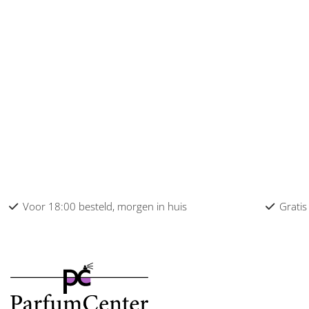
Carven heren
Cerruti heren
Chanel heren
Chevignon heren
Chopard heren
Clinique heren
Coach heren
Voor 18:00 besteld, morgen in huis
Gratis
Collistar heren
Comme des Garcons heren
Comptoir Sud Pacifique heren