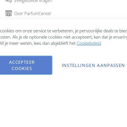
Veelgestelde vragen
Over ParfumCenter
Bestellen en verzenden
ookies om onze service te verbeteren, je persoonlijke deals te bi
osten. Als je de optionele cookies niet accepteert, kan dat je ervari
Garantie en retourneren
il je meer weten, lees dan alsjeblieft het
Cookiebeleid
.
Contact
ACCEPTEER
INSTELLINGEN AANPASSEN
COOKIES
Copyright © 2026 ParfumCenter.nl. All rights reserved.