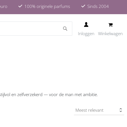
euro
100% originele parfums
Sinds 2004
ZOEKEN
Inloggen
Winkelwagen
stijlvol en zelfverzekerd — voor de man met ambitie.