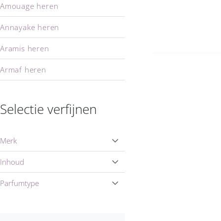
Amouage heren
Annayake heren
Aramis heren
Armaf heren
Armand Basi heren
Selectie verfijnen
Armani heren
Azzaro heren
Merk
Baldessarini heren
Inhoud
Benetton heren
Parfumtype
Bentley heren
Bijan heren