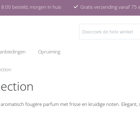
8:00 besteld, morgen in huis
Gratis verzending vanaf 75 
ZOEKEN
anbiedingen
Opruiming
ection
lection
n aromatisch fougère parfum met frisse en kruidige noten. Elegant, 