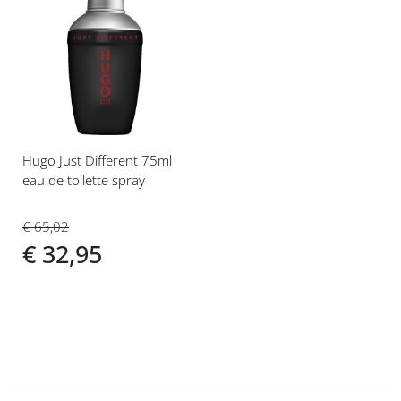
Voeg
toe
aan
verlanglijst
Hugo Just Different 75ml
eau de toilette spray
€ 65,02
€ 32,95