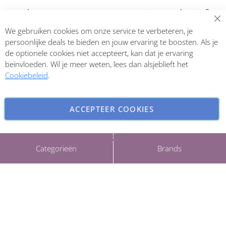
Abonneer op onze nieuwsbrief
We gebruiken cookies om onze service te verbeteren, je
Inschrijven
persoonlijke deals te bieden en jouw ervaring te boosten. Als je
de optionele cookies niet accepteert, kan dat je ervaring
beïnvloeden. Wil je meer weten, lees dan alsjeblieft het
Cookiebeleid
.
ACCEPTEER COOKIES
INSTELLINGEN AANPASSEN
Copyright © 2026 ParfumCenter.nl. All rights reserved.
Categorieën
Brands