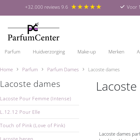
★★★★★
+32.000 reviews 9.6
Voor 1
Parfum
Huidverzorging
Make-up
Merken
A
Home
Parfum
Parfum Dames
Lacoste dames
Lacoste
Lacoste dames
Lacoste Pour Femme (Intense)
L.12.12 Pour Elle
Touch of Pink (Love of Pink)
Lacoste dames parf
Lacoste heren