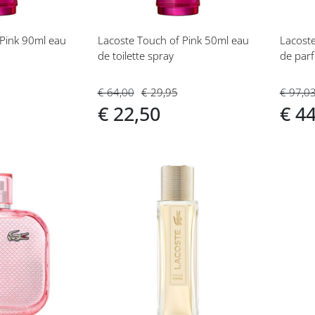
 Pink 90ml eau
Lacoste Touch of Pink 50ml eau
Lacost
de toilette spray
de par
€ 64,00
€ 29,95
€ 97,0
€ 22,50
€ 4
Voeg
toe
aan
t
verlanglijst