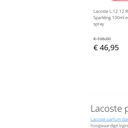
Cartier dames
Lacoste L.12.12 R
Cerruti dames
Sparkling 100ml e
spray
Chanel dames
€ 106,00
Chantal Thomass dames
€ 46,95
Chloe dames
Chopard dames
Clean dames
Clinique dames
Coach dames
Lacoste 
Collistar dames
Lacoste parfum d
hoogwaardige ingr
Comme des Garcons dames