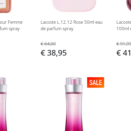
 Pour Femme
Lacoste L.12.12 Rose 50ml eau
Lacoste
fum spray
de parfum spray
100ml e
€ 64,00
€ 91,9
€ 38,95
€ 4
Voeg
Vo
toe
toe
aan
aan
t
verlanglijst
ver