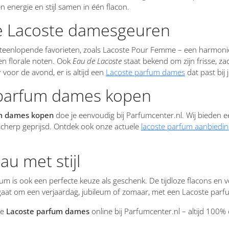
 energie en stijl samen in één flacon.
e Lacoste damesgeuren
 uiteenlopende favorieten, zoals Lacoste Pour Femme – een harmon
en florale noten. Ook
Eau de Lacoste
staat bekend om zijn frisse, za
 voor de avond, er is altijd een
Lacoste parfum dames
dat past bij j
 parfum dames kopen
um dames kopen
doe je eenvoudig bij Parfumcenter.nl. Wij bieden ee
scherp geprijsd. Ontdek ook onze actuele
lacoste parfum aanbiedin
u met stijl
 is ook een perfecte keuze als geschenk. De tijdloze flacons en vee
aat om een verjaardag, jubileum of zomaar, met een Lacoste parfum
te
Lacoste parfum dames
online bij Parfumcenter.nl – altijd 100% 