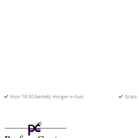
Elie Saab dames
Elizabeth Arden dames
Elizabeth Taylor dames
Emanuel Ungaro dames
Escada dames
Escentric Molecules dames
Estee Lauder dames
Voor 18:00 besteld, morgen in huis
Gratis
Etat Libre D’Orange dames
Faconnable dames
Ferragamo dames