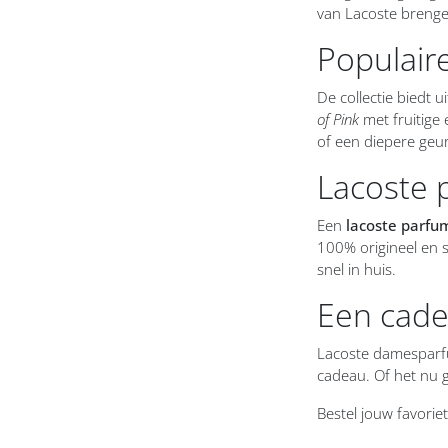
van Lacoste brengen
Comptoir Sud Pacifique dames
Populair
Costume National dames
De collectie biedt
of Pink
met fruitige 
Courreges dames
of een diepere geur
Davidoff dames
Lacoste
Diesel dames
Een
lacoste parf
100% origineel en 
Dior dames
snel in huis.
DKNY dames
Een cadea
Dolce & Gabbana dames
Lacoste damesparfum
cadeau. Of het nu g
Dsquared2 dames
Bestel jouw favorie
Ed Hardy dames