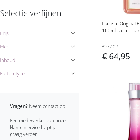
Annayake dames
Selectie verfijnen
Annick Goutal dames
Lacoste Original
Aquolina dames
100ml eau de par
Prijs
Ariana Grande dames
Merk
€ 97,07
€ 64,95
Aristocrazy dames
Inhoud
Armaf Dames
Parfumtype
Armand Basi dames
Voeg
Armani dames
toe
Vragen?
Neem contact op!
aan
Azzaro dames
verlanglijs
Een medewerker van onze
Benetton dames
klantenservice helpt je
graag verder
Bijan dames