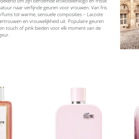
 bekend om zijn beroemde krokodillenlogo en frisse
signatuur naar verfijnde geuren voor vrouwen. Van fris
rfums tot warme, sensuele composities – Lacoste
vertrouwen en vrouwelijkheid uit. Populaire geuren
n touch of pink bieden voor elk moment van de
geur.
Voeg
Vo
toe
toe
aan
aan
t
verlanglijst
ver