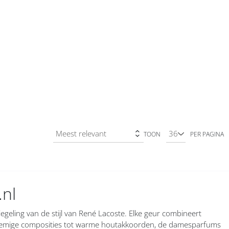
TOON
PER PAGINA
.nl
iegeling van de stijl van René Lacoste. Elke geur combineert
oemige composities tot warme houtakkoorden, de damesparfums