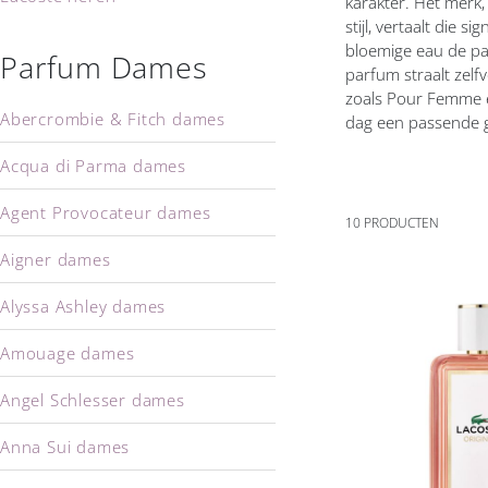
karakter. Het merk,
stijl, vertaalt die 
bloemige eau de pa
Parfum Dames
parfum straalt zelf
zoals Pour Femme e
Abercrombie & Fitch dames
dag een passende 
Acqua di Parma dames
Agent Provocateur dames
10
PRODUCTEN
Aigner dames
Alyssa Ashley dames
Voeg
Amouage dames
toe
aan
Angel Schlesser dames
verlanglijs
Anna Sui dames