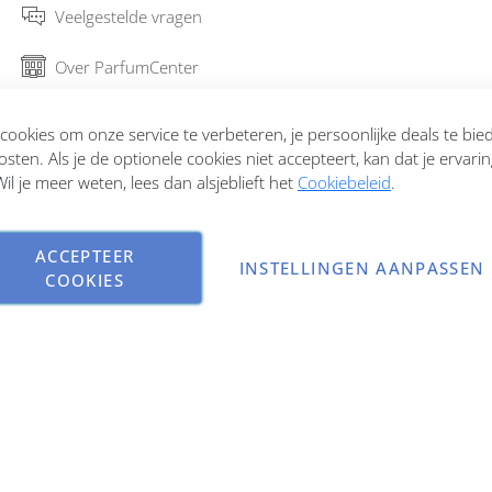
Veelgestelde vragen
Over ParfumCenter
Bestellen en verzenden
ookies om onze service te verbeteren, je persoonlijke deals te bi
osten. Als je de optionele cookies niet accepteert, kan dat je ervari
Garantie en retourneren
il je meer weten, lees dan alsjeblieft het
Cookiebeleid
.
Contact
ACCEPTEER
INSTELLINGEN AANPASSEN
COOKIES
Copyright © 2026 ParfumCenter.nl. All rights reserved.