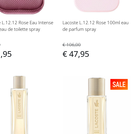
 L.12.12 Rose Eau Intense
Lacoste L.12.12 Rose 100ml eau
au de toilette spray
de parfum spray
9
€ 106,00
1,95
€ 47,95
eg
Voeg
toe
aan
langlijst
verlanglijst