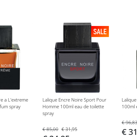
Voeg
Vo
toe
toe
aan
aan
t
verlanglijst
ver
re a L'extreme
Lalique Encre Noire Sport Pour
Laliqu
fum spray
Homme 100ml eau de toilette
100ml e
spray
€ 96,8
€ 85,00
€ 31,95
€ 3