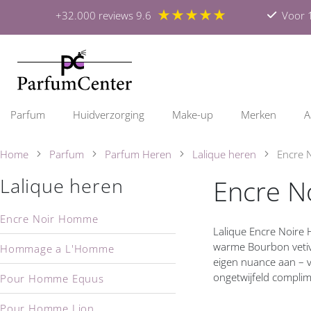
★★★★★
+32.000 reviews 9.6
Voor 1
Parfum
Huidverzorging
Make-up
Merken
A
Home
Parfum
Parfum Heren
Lalique heren
Encre 
Encre 
Lalique heren
Encre Noir Homme
Lalique Encre Noire 
warme Bourbon vetive
Hommage a L'Homme
eigen nuance aan – va
ongetwijfeld complime
Pour Homme Equus
Pour Homme Lion