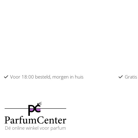
Chanel heren
Chevignon heren
Chopard heren
Clinique heren
Coach heren
Collistar heren
Voor 18:00 besteld, morgen in huis
Gratis
Comme des Garcons heren
Comptoir Sud Pacifique heren
Costume National heren
Courreges heren
Dé online winkel voor parfum
Creed heren