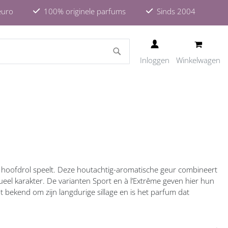
euro
100% originele parfums
Sinds 2004
ZOEKEN
Inloggen
Winkelwagen
 hoofdrol speelt. Deze houtachtig-aromatische geur combineert
ueel karakter. De varianten Sport en à l’Extrême geven hier hun
at bekend om zijn langdurige sillage en is het parfum dat