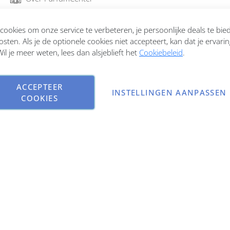
Bestellen en verzenden
ookies om onze service te verbeteren, je persoonlijke deals te bi
osten. Als je de optionele cookies niet accepteert, kan dat je ervari
Garantie en retourneren
il je meer weten, lees dan alsjeblieft het
Cookiebeleid
.
Contact
ACCEPTEER
INSTELLINGEN AANPASSEN
COOKIES
Copyright © 2026 ParfumCenter.nl. All rights reserved.