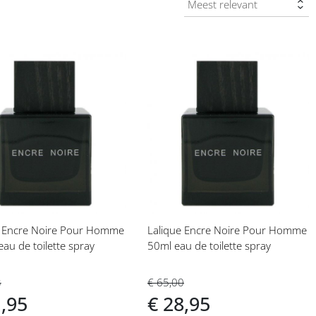
eg
Voeg
toe
aan
langlijst
verlanglijst
e Encre Noire Pour Homme
Lalique Encre Noire Pour Homme
au de toilette spray
50ml eau de toilette spray
3
€ 65,00
1,95
€ 28,95