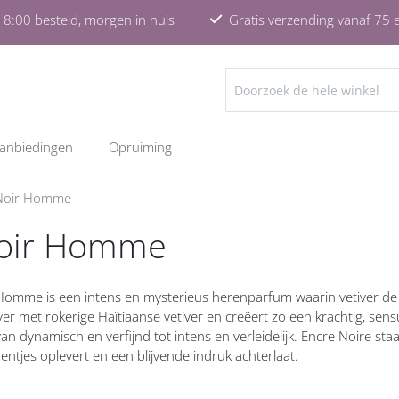
8:00 besteld, morgen in huis
Gratis verzending vanaf 75 
ZOEKEN
anbiedingen
Opruiming
Noir Homme
Noir Homme
Homme is een intens en mysterieus herenparfum waarin vetiver de
r met rokerige Haïtiaanse vetiver en creëert zo een krachtig, sens
n dynamisch en verfijnd tot intens en verleidelijk. Encre Noire sta
ntjes oplevert en een blijvende indruk achterlaat.