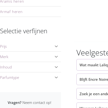
Aramis heren
Armaf heren
Armand Basi heren
Selectie verfijnen
Armani heren
Azzaro heren
Prijs
Veelgest
Baldessarini heren
Merk
Benetton heren
Wat maakt Laliq
Inhoud
Bentley heren
Parfumtype
Blijft Encre No
Bijan heren
Zoek je een and
Boucheron heren
Vragen?
Neem contact op!
Brioni heren