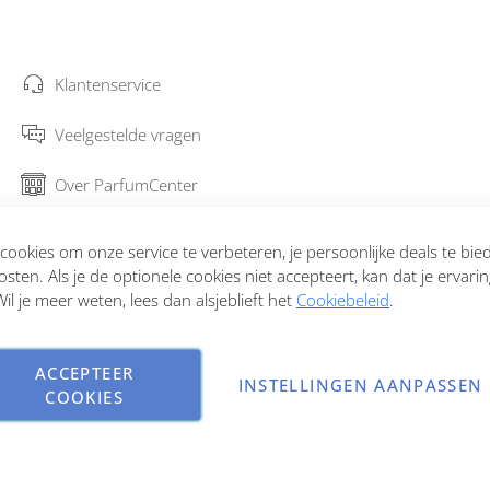
Klantenservice
Veelgestelde vragen
Over ParfumCenter
Bestellen en verzenden
ookies om onze service te verbeteren, je persoonlijke deals te bi
osten. Als je de optionele cookies niet accepteert, kan dat je ervari
Garantie en retourneren
il je meer weten, lees dan alsjeblieft het
Cookiebeleid
.
Contact
ACCEPTEER
INSTELLINGEN AANPASSEN
COOKIES
Copyright © 2026 ParfumCenter.nl. All rights reserved.