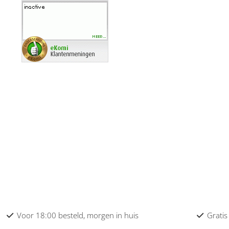
Bruno Banani heren
Burberry heren
Bvlgari heren
Cacharel heren
Calvin Klein heren
Carolina Herrera heren
Caron heren
Cartier heren
Carven heren
Cerruti heren
Voor 18:00 besteld, morgen in huis
Gratis