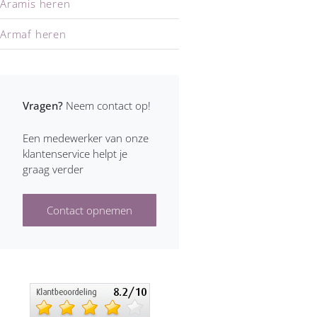
Aramis heren
Armaf heren
Armand Basi heren
Armani heren
Vragen?
Neem contact op!
Azzaro heren
Een medewerker van onze
klantenservice helpt je
Baldessarini heren
graag verder
Benetton heren
Contact opnemen
Bentley heren
Bijan heren
Boucheron heren
Brioni heren