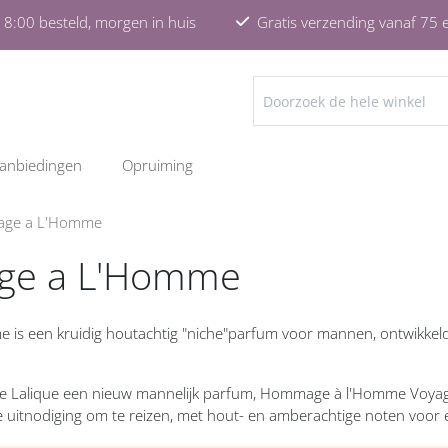
8:00 besteld, morgen in huis
Gratis verzending vanaf 75 
ZOEKEN
anbiedingen
Opruiming
ge a L'Homme
e a L'Homme
s een kruidig houtachtig "niche"parfum voor mannen, ontwikkel
e Lalique een nieuw mannelijk parfum, Hommage à l'Homme Voyageu
 uitnodiging om te reizen, met hout- en amberachtige noten voor 