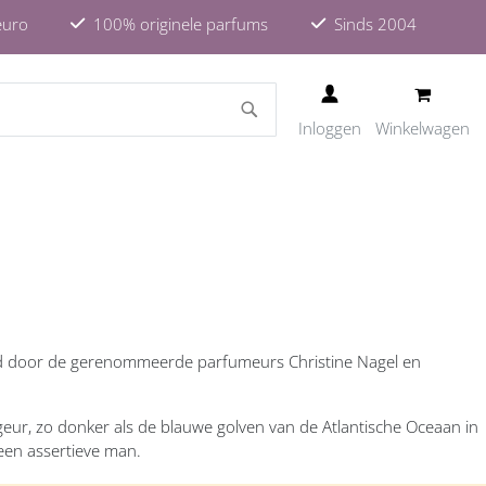
euro
100% originele parfums
Sinds 2004
ZOEKEN
Inloggen
Winkelwagen
d door de gerenommeerde parfumeurs Christine Nagel en
r, zo donker als de blauwe golven van de Atlantische Oceaan in
een assertieve man.