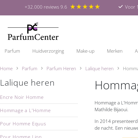
★★★★★
+32.000 reviews 9.6
Voor 1
Parfum
Huidverzorging
Make-up
Merken
A
Home
Parfum
Parfum Heren
Lalique heren
Homma
Hommag
Lalique heren
Encre Noir Homme
Hommage a L'Homme i
Mathilde Bijaoui.
Hommage a L'Homme
In 2014 presenteerd
Pour Homme Equus
de nacht. Een nieuwe
Pour Homme Lion