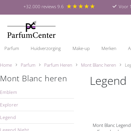
★★★★★
+32.000 reviews 9.6
Voor 1
Parfum
Huidverzorging
Make-up
Merken
A
Home
Parfum
Parfum Heren
Mont Blanc heren
Le
Legend
Mont Blanc heren
Emblem
Explorer
Legend
Mont Blanc Legend i
Legend Night