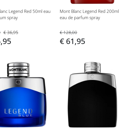
lanc Legend Red 50ml eau
Mont Blanc Legend Red 200ml
fum spray
eau de parfum spray
0
€ 36,95
€ 128,00
6,95
€ 61,95
eg
Voeg
toe
aan
langlijst
verlanglijst