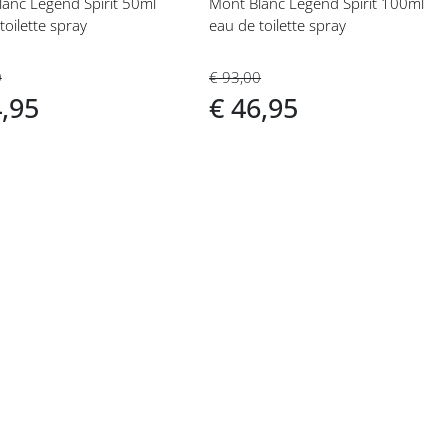
anc Legend Spirit 50ml
Mont Blanc Legend Spirit 100ml
toilette spray
eau de toilette spray
0
€ 93,00
4,95
€ 46,95