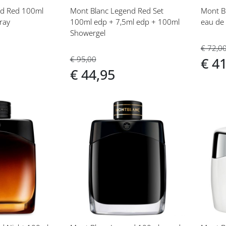
nd Red 100ml
Mont Blanc Legend Red Set
Mont B
ray
100ml edp + 7,5ml edp + 100ml
eau de
Showergel
€ 72,0
€ 95,00
€ 4
€ 44,95
Voeg
Vo
toe
toe
aan
aan
t
verlanglijst
ver