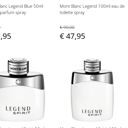
lanc Legend Blue 50ml
Mont Blanc Legend 100ml eau de
 parfum spray
toilette spray
0
€ 90,00
1,95
€ 47,95
eg
Voeg
toe
aan
langlijst
verlanglijst