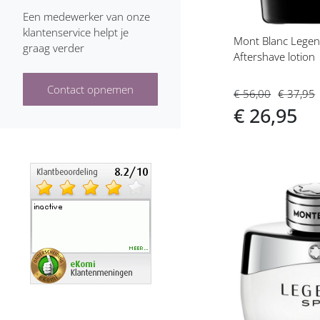
Een medewerker van onze
Bruno Banani heren
klantenservice helpt je
Mont Blanc Lege
graag verder
Burberry heren
Aftershave lotion
Bvlgari heren
Contact opnemen
€ 56,00
€ 37,95
€ 26,95
Cacharel heren
Calvin Klein heren
Carolina Herrera heren
Voeg
Caron heren
toe
aan
Cartier heren
verlanglijs
Carven heren
Cerruti heren