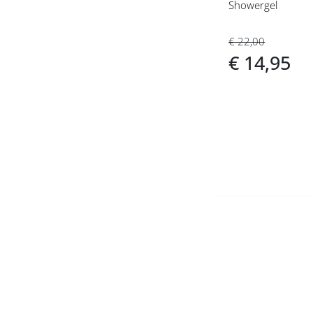
Fiat heren
Showergel
Geoffrey Beene heren
€ 22,00
€ 14,95
Giorgio Beverly Hills heren
Gisada heren
Givenchy heren
Gucci heren
Guerlain heren
Guess heren
Guy Laroche heren
Halston heren
Hermes heren