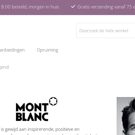
8:00 besteld, morgen in huis
Gratis verzending vanaf 75 
ZOEKEN
anbiedingen
Opruiming
gend
s gewijd aan inspirerende, positieve en