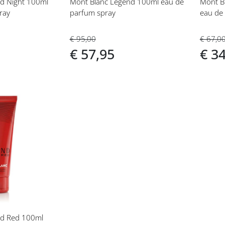
d Night 100ml
Mont Blanc Legend 100ml eau de
Mont Bl
ray
parfum spray
eau de 
€ 95,00
€ 67,0
€ 57,95
€ 3
t
nd Red 100ml