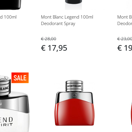
nd 100ml
Mont Blanc Legend 100ml
Mont B
Deodorant Spray
Deodor
€ 28,00
€ 23,0
€ 17,95
€ 1
Voeg
Vo
toe
toe
aan
aan
t
verlanglijst
ver