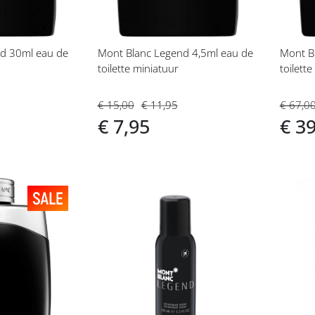
d 30ml eau de
Mont Blanc Legend 4,5ml eau de
Mont B
toilette miniatuur
toilette
€ 15,00
€ 11,95
€ 67,0
€ 7,95
€ 3
Voeg
Vo
toe
toe
aan
aan
t
verlanglijst
ver