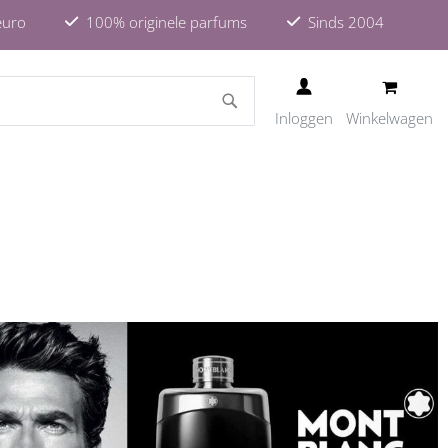
euro
100% originele parfums
Sinds 2004
ZOEKEN
Inloggen
Winkelwagen