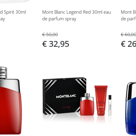
 Spirit 30ml
Mont Blanc Legend Red 30ml eau
Mont B
ray
de parfum spray
de par
€ 50,00
€ 60,0
€ 32,95
€ 2
Voeg
Vo
toe
toe
aan
aan
t
verlanglijst
ver