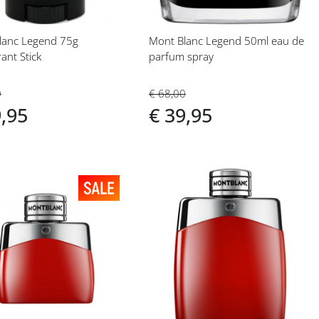
lanc Legend 75g
Mont Blanc Legend 50ml eau de
ant Stick
parfum spray
0
€ 68,00
9,95
€ 39,95
eg
Voeg
toe
aan
langlijst
verlanglijst