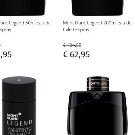
lanc Legend 50ml eau de
Mont Blanc Legend 200ml eau de
 spray
toilette spray
0
€ 124,95
9,95
€ 62,95
eg
Voeg
toe
aan
langlijst
verlanglijst