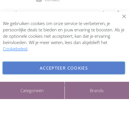
Abonneer op onze nieuwsbrief
We gebruiken cookies om onze service te verbeteren, je
Inschrijven
persoonlijke deals te bieden en jouw ervaring te boosten. Als je
de optionele cookies niet accepteert, kan dat je ervaring
beïnvloeden. Wil je meer weten, lees dan alsjeblieft het
Cookiebeleid
.
ACCEPTEER COOKIES
INSTELLINGEN AANPASSEN
Copyright © 2026 ParfumCenter.nl. All rights reserved.
Categorieën
Brands