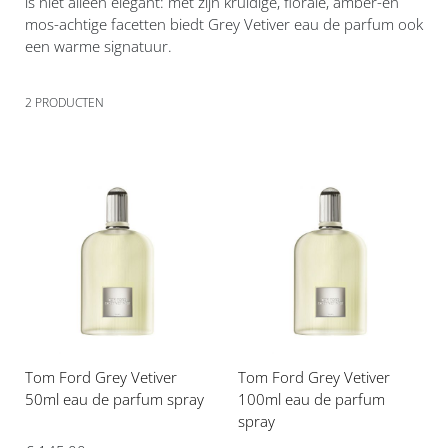
is niet alleen elegant: met zijn kruidige, florale, amber-en
mos-achtige facetten biedt Grey Vetiver eau de parfum ook
een warme signatuur.
2
PRODUCTEN
Voeg
Voeg
toe
toe
aan
aan
verlanglijst
verlanglijst
Tom Ford Grey Vetiver
Tom Ford Grey Vetiver
50ml eau de parfum spray
100ml eau de parfum
spray