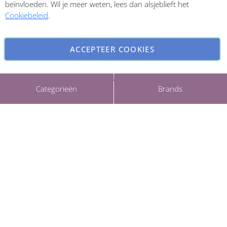
beïnvloeden. Wil je meer weten, lees dan alsjeblieft het
Cookiebeleid
.
ACCEPTEER COOKIES
INSTELLINGEN AANPASSEN
Copyright © 2026 ParfumCenter.nl. All rights reserved.
Categorieën
Brands