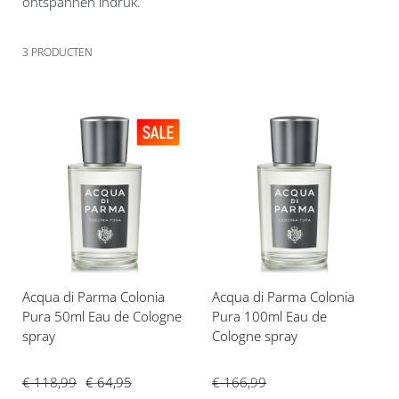
ontspannen indruk.
3
PRODUCTEN
Voeg
Voeg
toe
toe
aan
aan
verlanglijst
verlanglijst
Acqua di Parma Colonia
Acqua di Parma Colonia
Pura 50ml Eau de Cologne
Pura 100ml Eau de
spray
Cologne spray
€ 118,99
€ 64,95
€ 166,99