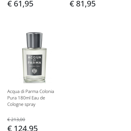
€ 61,95
€ 81,95
Voeg
toe
aan
verlanglijst
Acqua di Parma Colonia
Pura 180ml Eau de
Cologne spray
€ 213,00
€ 124,95