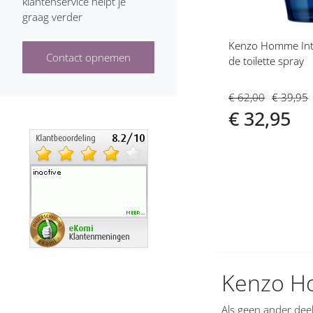
klantenservice helpt je
graag verder
Burberry heren
Kenzo Homme Int
Bvlgari heren
Contact opnemen
de toilette spray
Cacharel heren
€ 62,00
€ 39,95
Calvin Klein heren
€ 32,95
Carolina Herrera heren
Caron heren
Cartier heren
Carven heren
Cerruti heren
Kenzo H
Chanel heren
Als geen ander deel