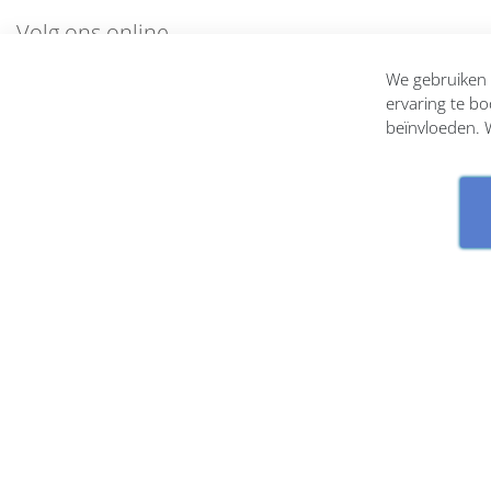
Geoffrey Beene heren
Volg ons online
Giorgio Beverly Hills heren
En blijf op de hoogte
We gebruiken c
Gisada heren
ervaring te bo
beïnvloeden. W
Givenchy heren
Gucci heren
Guerlain heren
Guess heren
Guy Laroche heren
Halston heren
Hermes heren
Hollister heren