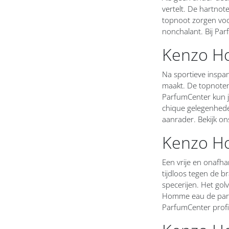
Chevignon heren
vertelt. De hartno
topnoot zorgen voor
Chopard heren
nonchalant. Bij Par
Kenzo H
Clinique heren
Coach heren
Na sportieve inspan
maakt. De topnoten 
Collistar heren
ParfumCenter kun j
chique gelegenhede
Comme des Garcons heren
aanrader. Bekijk o
Kenzo H
Comptoir Sud Pacifique heren
Costume National heren
Een vrije en onafha
tijdloos tegen de 
Courreges heren
specerijen. Het gol
Homme eau de parf
Creed heren
ParfumCenter profit
Daniel Hechter heren