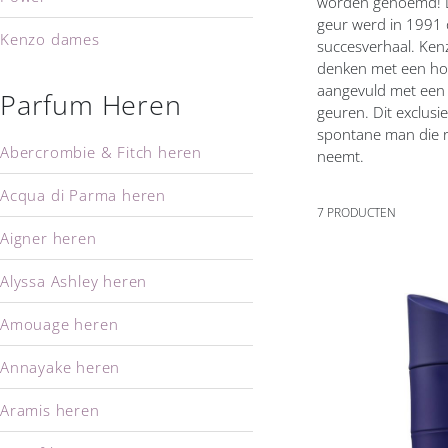
worden genoemd! De
geur werd in 1991 
Kenzo dames
succesverhaal. Ken
denken met een hou
aangevuld met een 
Parfum Heren
geuren. Dit exclusi
spontane man die ris
Abercrombie & Fitch heren
neemt.
Acqua di Parma heren
7
PRODUCTEN
Aigner heren
Alyssa Ashley heren
Amouage heren
Voeg
toe
Annayake heren
aan
verlanglijs
Aramis heren