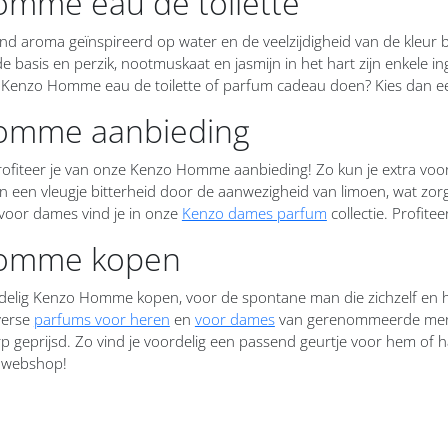
mme eau de toilette
d aroma geïnspireerd op water en de veelzijdigheid van de kleur b
 basis en perzik, nootmuskaat en jasmijn in het hart zijn enkele in
je Kenzo Homme eau de toilette of parfum cadeau doen? Kies dan e
omme aanbieding
rofiteer je van onze Kenzo Homme aanbieding! Zo kun je extra voo
n een vleugje bitterheid door de aanwezigheid van limoen, wat zorg
 voor dames vind je in onze
Kenzo dames parfum
collectie. Profit
omme kopen
rdelig Kenzo Homme kopen, voor de spontane man die zichzelf en het
verse
parfums voor heren
en
voor dames
van gerenommeerde merk
erp geprijsd. Zo vind je voordelig een passend geurtje voor hem 
e webshop!