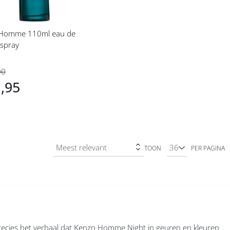
Homme 110ml eau de
 spray
00
1,95
TOON
PER PAGINA
 precies het verhaal dat Kenzo Homme Night in geuren en kleuren