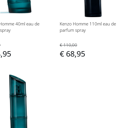
Homme 40ml eau de
Kenzo Homme 110ml eau de
 spray
parfum spray
0
€ 110,00
4,95
€ 68,95
eg
langlijst