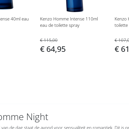
ense 40ml eau
Kenzo Homme Intense 110ml
Kenzo 
eau de toilette spray
toilette
€ 115,00
€ 107,
€ 64,95
€ 6
omme Night
 van de dag staat de avond voor sensualiteit en romantiek. Dit is