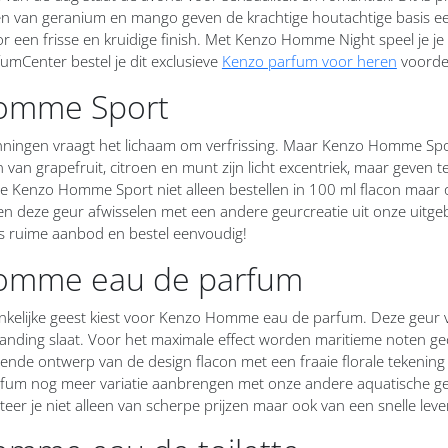
ten van geranium en mango geven de krachtige houtachtige basis ee
 een frisse en kruidige finish. Met Kenzo Homme Night speel je je o
fumCenter bestel je dit exclusieve
Kenzo parfum voor heren
voordel
omme Sport
ningen vraagt het lichaam om verfrissing. Maar Kenzo Homme Sport 
van grapefruit, citroen en munt zijn licht excentriek, maar geven te
e Kenzo Homme Sport niet alleen bestellen in 100 ml flacon maar 
n deze geur afwisselen met een andere geurcreatie uit onze uitge
ns ruime aanbod en bestel eenvoudig!
omme eau de parfum
nkelijke geest kiest voor Kenzo Homme eau de parfum. Deze geur ve
branding slaat. Voor het maximale effect worden maritieme noten g
vende ontwerp van de design flacon met een fraaie florale tekening
um nog meer variatie aanbrengen met onze andere aquatische g
eer je niet alleen van scherpe prijzen maar ook van een snelle leve