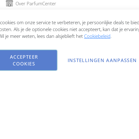
Over ParfumCenter
Bestellen en verzenden
ookies om onze service te verbeteren, je persoonlijke deals te bi
osten. Als je de optionele cookies niet accepteert, kan dat je ervari
Garantie en retourneren
il je meer weten, lees dan alsjeblieft het
Cookiebeleid
.
Contact
ACCEPTEER
INSTELLINGEN AANPASSEN
COOKIES
Copyright © 2026 ParfumCenter.nl. All rights reserved.