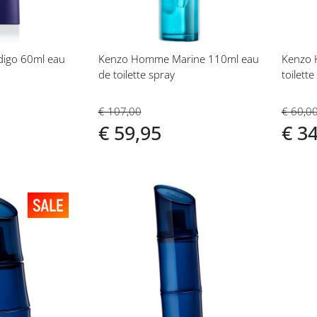
igo 60ml eau
Kenzo Homme Marine 110ml eau
Kenzo 
de toilette spray
toilette
€ 107,00
€ 60,0
€ 59,95
€ 3
Voeg
Vo
toe
toe
aan
aan
t
verlanglijst
ver