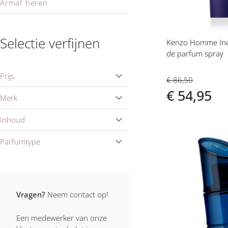
Armaf heren
Armand Basi heren
Selectie verfijnen
Kenzo Homme Ind
Armani heren
de parfum spray
Azzaro heren
Prijs
€ 86,50
Baldessarini heren
€ 54,95
Merk
Benetton heren
Inhoud
Bentley heren
Parfumtype
Voeg
Bijan heren
toe
Boucheron heren
aan
verlanglijs
Vragen?
Neem contact op!
Brioni heren
Een medewerker van onze
Bruno Banani heren