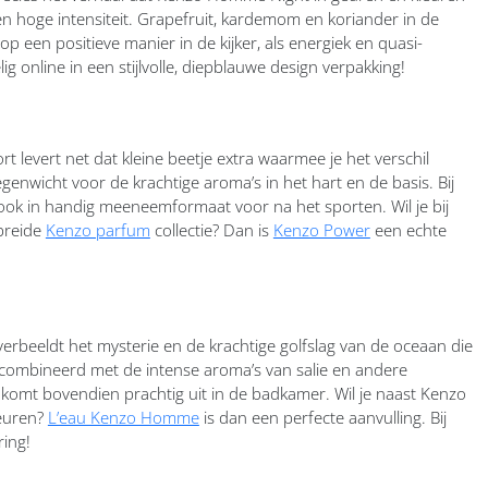
n hoge intensiteit. Grapefruit, kardemom en koriander in de
p een positieve manier in de kijker, als energiek en quasi-
ig online in een stijlvolle, diepblauwe design verpakking!
levert net dat kleine beetje extra waarmee je het verschil
genwicht voor de krachtige aroma’s in het hart en de basis. Bij
ook in handig meeneemformaat voor na het sporten. Wil je bij
breide
Kenzo parfum
collectie? Dan is
Kenzo Power
een echte
rbeeldt het mysterie en de krachtige golfslag van de oceaan die
ecombineerd met de intense aroma’s van salie en andere
 komt bovendien prachtig uit in de badkamer. Wil je naast Kenzo
euren?
L’eau Kenzo Homme
is dan een perfecte aanvulling. Bij
ring!