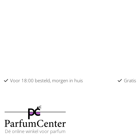
Escada heren
Escentric Molecules heren
Estee Lauder heren
Etat Libre D’Orange heren
Faconnable heren
Fendi heren
Voor 18:00 besteld, morgen in huis
Gratis
Ferragamo heren
Ferrari heren
Ferre heren
Fiat heren
Dé online winkel voor parfum