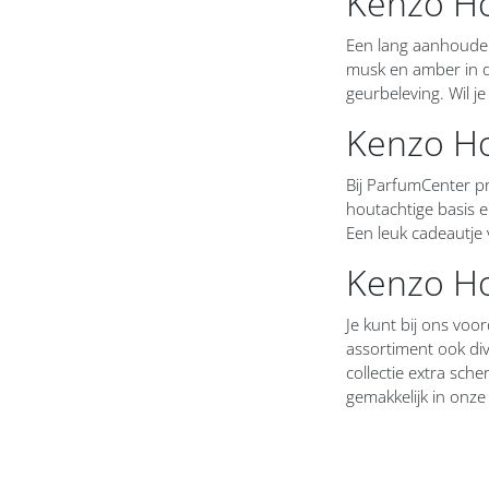
Kenzo Ho
David Beckham heren
Een lang aanhouden
musk en amber in de
Davidoff Men
geurbeleving. Wil 
Kenzo H
Diesel heren
Dior heren
Bij ParfumCenter p
houtachtige basis e
DKNY heren
Een leuk cadeautje
Kenzo H
Dolce & Gabbana heren
Dsquared2 heren
Je kunt bij ons voo
assortiment ook di
Dunhill heren
collectie extra sch
gemakkelijk in onz
Ed Hardy heren
Emanuel Ungaro heren