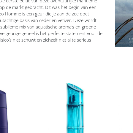
 eerste editie van deze avontuurlijke maritieme
op de markt gebracht. Dit was het begin van een
zo Homme is een geur die je aan de zee doet
tachtige basis van ceder en vetiver. Deze wordt
sublieme mix van aquatische aroma’s en groene
eve geurige geheel is het perfecte statement voor de
ico’s niet schuwt en zichzelf niet al te serieus
Voeg
Vo
toe
toe
aan
aan
t
verlanglijst
ver