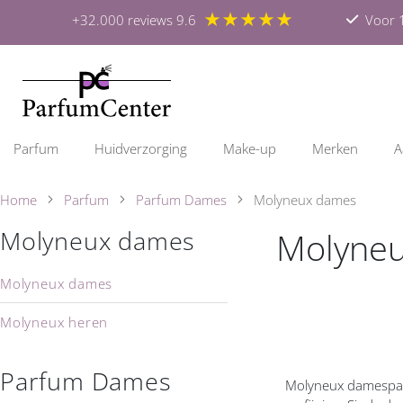
★★★★★
+32.000 reviews 9.6
Voor 1
Parfum
Huidverzorging
Make-up
Merken
A
Home
Parfum
Parfum Dames
Molyneux dames
Molyne
Molyneux dames
Molyneux dames
Molyneux heren
Parfum Dames
Molyneux damesparf