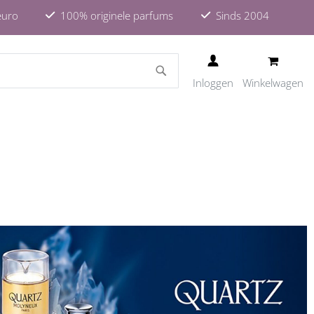
euro
100% originele parfums
Sinds 2004
ZOEKEN
Inloggen
Winkelwagen