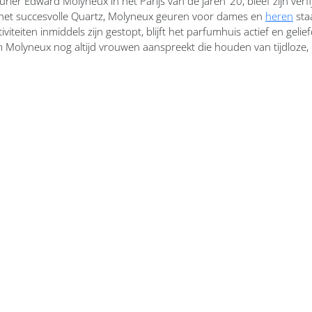
urier Edward Molyneux in het Parijs van de jaren ’20, bleef zijn verf
het succesvolle Quartz, Molyneux geuren voor dames en
heren
sta
iteiten inmiddels zijn gestopt, blijft het parfumhuis actief en ge
 Molyneux nog altijd vrouwen aanspreekt die houden van tijdloze,