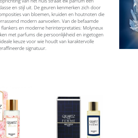
 oprichting van het huis straalt elk parfum een
klasse en stijl uit. De geuren kenmerken zich door
omposities van bloemen, kruiden en houtnoten die
 verrassend modern aanvoelen. Van de befaamde
e flankers en moderne herinterpretaties: Molyneux
ken met parfums die persoonlijkheid en ingetogen
n ideale keuze voor wie houdt van karaktervolle
raffineerde signatuur.
Voeg
toe
aan
t
verlanglijst