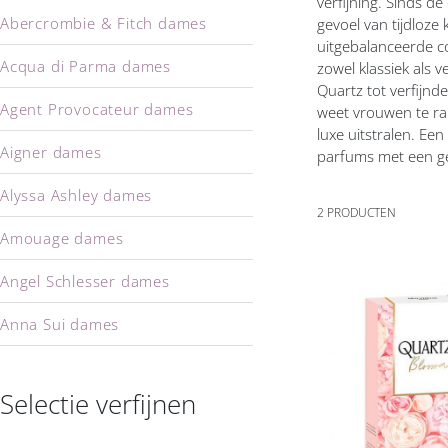
verfijning. Sinds de
Abercrombie & Fitch dames
gevoel van tijdloze 
uitgebalanceerde c
Acqua di Parma dames
zowel klassiek als
Quartz tot verfijnd
Agent Provocateur dames
weet vrouwen te ra
luxe uitstralen. Ee
Aigner dames
parfums met een ge
Alyssa Ashley dames
2
PRODUCTEN
Amouage dames
Angel Schlesser dames
Anna Sui dames
Voeg
toe
Annayake dames
aan
verlanglijs
Selectie verfijnen
Annick Goutal dames