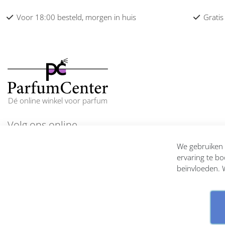
Chanel dames
Voor 18:00 besteld, morgen in huis
Gratis
Chantal Thomass dames
Chloe dames
Chopard dames
Clean dames
Dé online winkel voor parfum
Clinique dames
Volg ons online
Coach dames
En blijf op de hoogte
We gebruiken c
Collistar dames
ervaring te bo
beïnvloeden. W
Comme des Garcons dames
Comptoir Sud Pacifique dames
Costume National dames