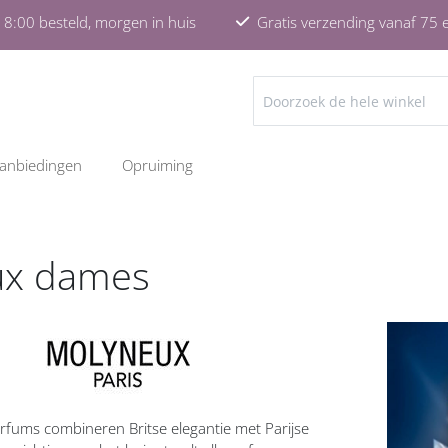
8:00 besteld, morgen in huis
Gratis verzending vanaf 75 
ZOEKEN
anbiedingen
Opruiming
ux dames
ums combineren Britse elegantie met Parijse