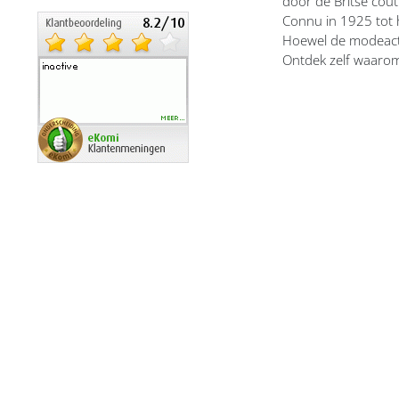
door de Britse cout
Connu in 1925 tot 
Boucheron dames
Hoewel de modeactiv
Ontdek zelf waarom
Bruno Banani dames
Burberry dames
Bvlgari dames
Cacharel dames
Calvin Klein dames
Carolina Herrera dames
Caron dames
Cartier dames
Cerruti dames