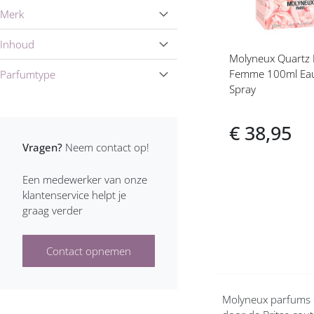
Aquolina dames
Merk
Ariana Grande dames
Inhoud
Molyneux Quartz
Aristocrazy dames
Femme 100ml Eau
Parfumtype
Spray
Armaf Dames
Armand Basi dames
€ 38,95
Vragen?
Neem contact op!
Armani dames
Een medewerker van onze
Azzaro dames
klantenservice helpt je
graag verder
Benetton dames
Bijan dames
Contact opnemen
Billie Eilish Dames
Molyneux parfums d
Biotherm dames