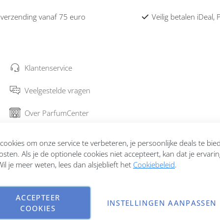
 verzending vanaf 75 euro
Veilig betalen iDeal,
Klantenservice
Veelgestelde vragen
Over ParfumCenter
Bestellen en verzenden
ookies om onze service te verbeteren, je persoonlijke deals te bi
osten. Als je de optionele cookies niet accepteert, kan dat je ervari
Garantie en retourneren
il je meer weten, lees dan alsjeblieft het
Cookiebeleid
.
Contact
ACCEPTEER
INSTELLINGEN AANPASSEN
COOKIES
Copyright © 2026 ParfumCenter.nl. All rights reserved.