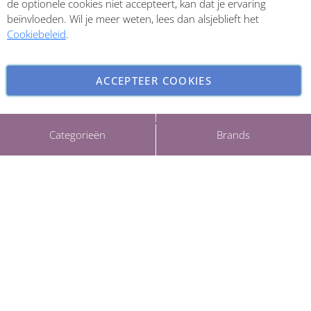
de optionele cookies niet accepteert, kan dat je ervaring
beïnvloeden. Wil je meer weten, lees dan alsjeblieft het
Cookiebeleid
.
ACCEPTEER COOKIES
INSTELLINGEN AANPASSEN
Copyright © 2026 ParfumCenter.nl. All rights reserved.
Categorieën
Brands