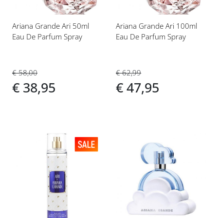
Ariana Grande Ari 50ml
Ariana Grande Ari 100ml
Eau De Parfum Spray
Eau De Parfum Spray
€ 58,00
€ 62,99
€ 38,95
€ 47,95
Voeg
Voeg
toe
toe
aan
aan
verlanglijst
verlanglijst