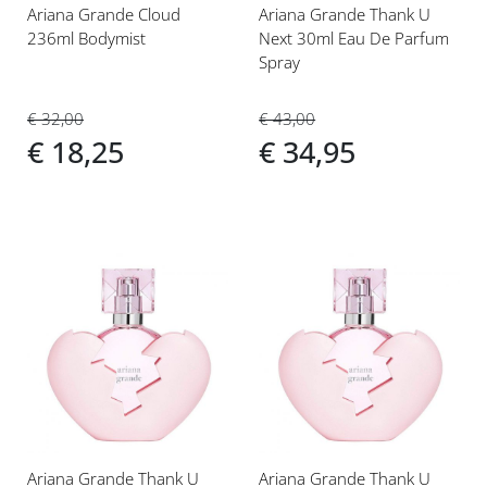
Ariana Grande Cloud
Ariana Grande Thank U
236ml Bodymist
Next 30ml Eau De Parfum
Spray
€ 32,00
€ 43,00
€ 18,25
€ 34,95
Voeg
Voeg
toe
toe
aan
aan
verlanglijst
verlanglijst
Ariana Grande Thank U
Ariana Grande Thank U