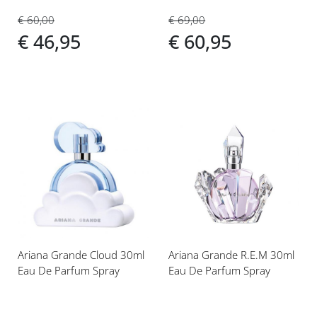
€ 60,00
€ 69,00
€ 46,95
€ 60,95
Voeg
Voeg
toe
toe
aan
aan
verlanglijst
verlanglijst
Ariana Grande Cloud 30ml
Ariana Grande R.E.M 30ml
Eau De Parfum Spray
Eau De Parfum Spray