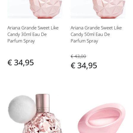
Ariana Grande Sweet Like
Ariana Grande Sweet Like
Candy 30ml Eau De
Candy 50ml Eau De
Parfum Spray
Parfum Spray
€ 43,00
€ 34,95
€ 34,95
Voeg
Voeg
toe
toe
aan
aan
verlanglijst
verlanglijst