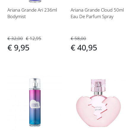
Ariana Grande Ari 236ml
Ariana Grande Cloud 50ml
Bodymist
Eau De Parfum Spray
€ 32,00
€ 12,95
€ 58,00
€ 9,95
€ 40,95
Voeg
Voeg
toe
toe
aan
aan
verlanglijst
verlanglijst