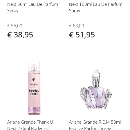
Next 50ml Eau De Parfum
Next 100ml Eau De Parfum
Spray
Spray
€ 55,00
€ 63,00
€ 38,95
€ 51,95
Voeg
Voeg
toe
toe
aan
aan
verlanglijst
verlanglijst
Ariana Grande Thank U
Ariana Grande R.E.M 50ml
Next 236ml Bodymist
Eau De Parfum Spray