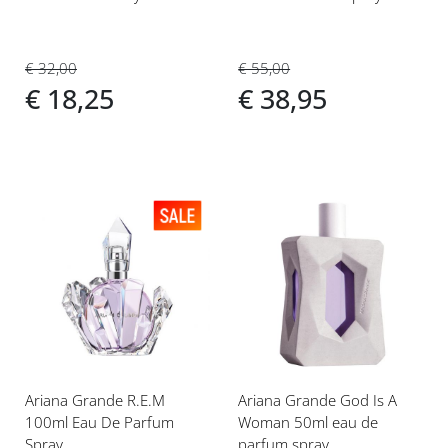
€ 32,00
€ 55,00
€ 18,25
€ 38,95
Voeg
Voeg
toe
toe
aan
aan
verlanglijst
verlanglijst
Ariana Grande R.E.M
Ariana Grande God Is A
100ml Eau De Parfum
Woman 50ml eau de
Spray
parfum spray