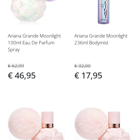
verlanglijst
verlanglijst
Ariana Grande Moonlight
Ariana Grande Moonlight
100ml Eau De Parfum
236ml Bodymist
Spray
€ 32,00
€ 62,99
€ 17,95
€ 46,95
Voeg
Voeg
toe
toe
aan
aan
verlanglijst
verlanglijst