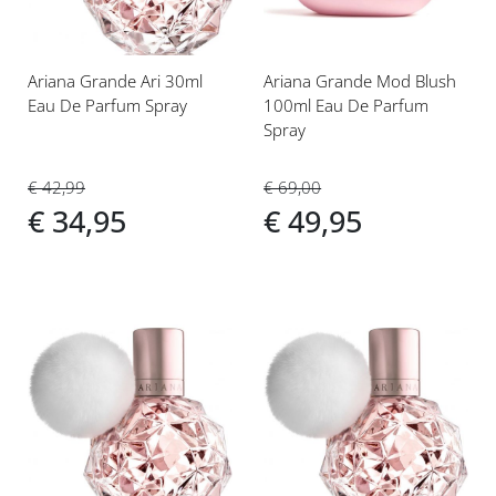
Ariana Grande Ari 30ml
Ariana Grande Mod Blush
Eau De Parfum Spray
100ml Eau De Parfum
Spray
€ 42,99
€ 69,00
€ 34,95
€ 49,95
Voeg
Voeg
toe
toe
aan
aan
verlanglijst
verlanglijst