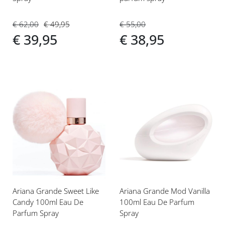
€ 62,00
€ 49,95
€ 55,00
€ 39,95
€ 38,95
Voeg
Voeg
toe
toe
aan
aan
verlanglijst
verlanglijst
Ariana Grande Sweet Like
Ariana Grande Mod Vanilla
Candy 100ml Eau De
100ml Eau De Parfum
Parfum Spray
Spray