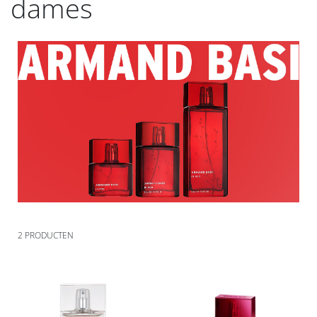
dames
2
PRODUCTEN
Voeg
Voeg