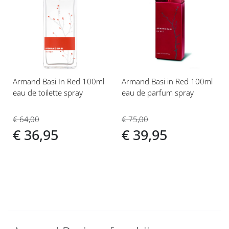
toe
toe
aan
aan
verlanglijst
verlanglijst
Armand Basi In Red 100ml
Armand Basi in Red 100ml
eau de toilette spray
eau de parfum spray
€ 64,00
€ 75,00
€ 36,95
€ 39,95