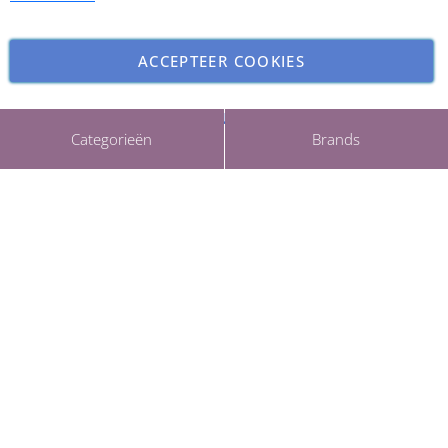
ACCEPTEER COOKIES
INSTELLINGEN AANPASSEN
Copyright © 2026 ParfumCenter.nl. All rights reserved.
Categorieën
Brands