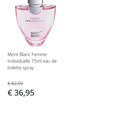
Voeg
toe
aan
verlanglijst
Mont Blanc Femme
Individuelle 75ml eau de
toilette spray
€ 82,00
€ 36,95