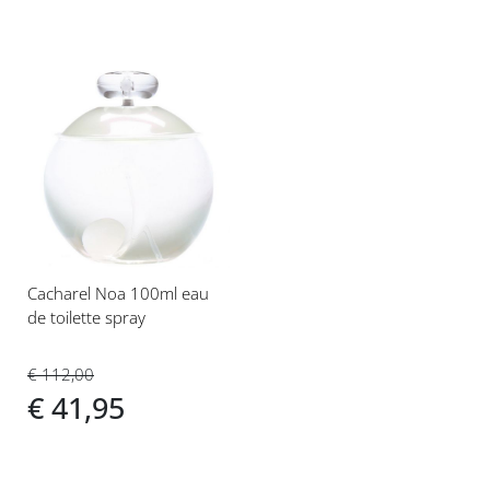
Voeg
toe
aan
verlanglijst
Cacharel Noa 100ml eau
de toilette spray
€ 112,00
€ 41,95