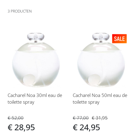
3
PRODUCTEN
Voeg
Voeg
toe
toe
aan
aan
verlanglijst
verlanglijst
Cacharel Noa 30ml eau de
Cacharel Noa 50ml eau de
toilette spray
toilette spray
€ 52,00
€ 77,00
€ 31,95
€ 28,95
€ 24,95