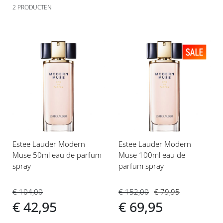
2
PRODUCTEN
Voeg
Voeg
toe
toe
aan
aan
verlanglijst
verlanglijst
Estee Lauder Modern
Estee Lauder Modern
Muse 50ml eau de parfum
Muse 100ml eau de
spray
parfum spray
€ 104,00
€ 152,00
€ 79,95
€ 42,95
€ 69,95