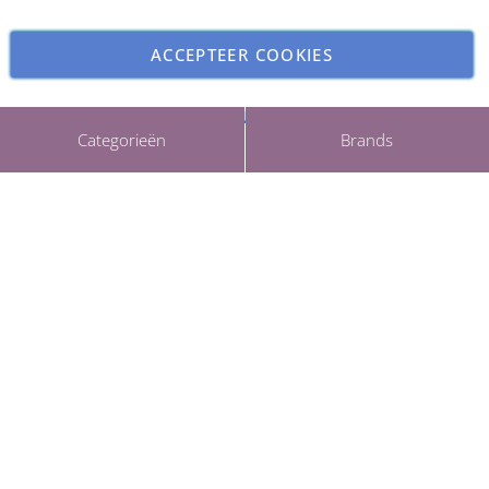
ACCEPTEER COOKIES
INSTELLINGEN AANPASSEN
Copyright © 2026 ParfumCenter.nl. All rights reserved.
Categorieën
Brands