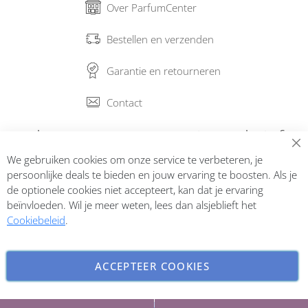
Over ParfumCenter
Bestellen en verzenden
Garantie en retourneren
Contact
Abonneer op onze nieuwsbrief
We gebruiken cookies om onze service te verbeteren, je
Inschrijven
persoonlijke deals te bieden en jouw ervaring te boosten. Als je
de optionele cookies niet accepteert, kan dat je ervaring
beïnvloeden. Wil je meer weten, lees dan alsjeblieft het
Cookiebeleid
.
ACCEPTEER COOKIES
INSTELLINGEN AANPASSEN