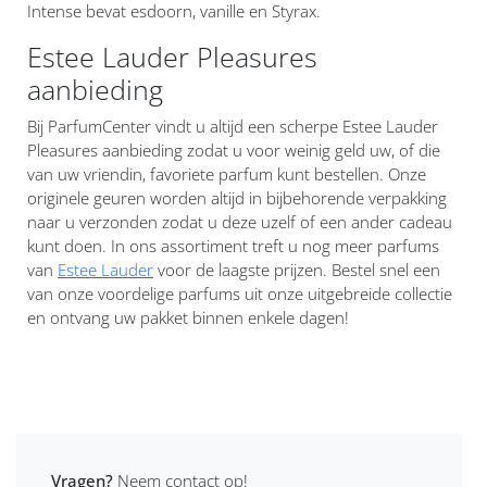
Intense bevat esdoorn, vanille en Styrax.
Estee Lauder Pleasures
aanbieding
Bij ParfumCenter vindt u altijd een scherpe Estee Lauder
Pleasures aanbieding zodat u voor weinig geld uw, of die
van uw vriendin, favoriete parfum kunt bestellen. Onze
originele geuren worden altijd in bijbehorende verpakking
naar u verzonden zodat u deze uzelf of een ander cadeau
kunt doen. In ons assortiment treft u nog meer parfums
van
Estee Lauder
voor de laagste prijzen. Bestel snel een
van onze voordelige parfums uit onze uitgebreide collectie
en ontvang uw pakket binnen enkele dagen!
Vragen?
Neem contact op!