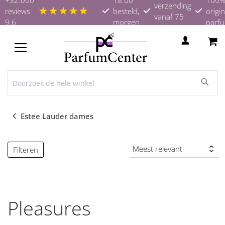
verzending
★★★★★
reviews
besteld,
origin
vanaf 75
9.6
morgen
parf
euro
in huis
TOGGLE
NAV
Estee Lauder dames
Filteren
Pleasures