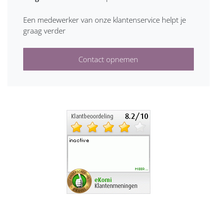
Een medewerker van onze klantenservice helpt je
graag verder
Contact opnemen