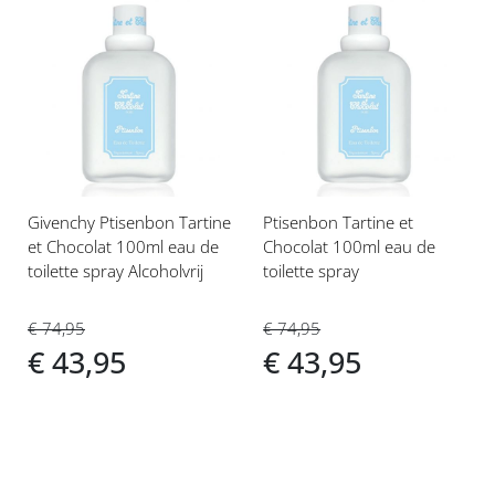
Voeg
Voeg
toe
toe
aan
aan
verlanglijst
verlanglijst
Givenchy Ptisenbon Tartine
Ptisenbon Tartine et
et Chocolat 100ml eau de
Chocolat 100ml eau de
toilette spray Alcoholvrij
toilette spray
€ 74,95
€ 74,95
€ 43,95
€ 43,95