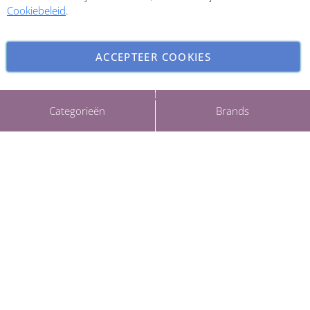
Cookiebeleid
.
ACCEPTEER COOKIES
INSTELLINGEN AANPASSEN
Copyright © 2026 ParfumCenter.nl. All rights reserved.
Categorieën
Brands