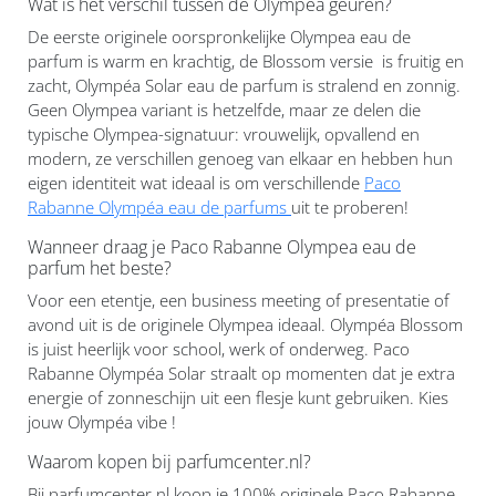
Wat is het verschil tussen de Olympéa geuren?
De eerste originele oorspronkelijke Olympea eau de
parfum is warm en krachtig, de Blossom versie is fruitig en
zacht, Olympéa Solar eau de parfum is stralend en zonnig.
Geen Olympea variant is hetzelfde, maar ze delen die
typische Olympea-signatuur: vrouwelijk, opvallend en
modern, ze verschillen genoeg van elkaar en hebben hun
eigen identiteit wat ideaal is om verschillende
Paco
Rabanne Olympéa eau de parfums
uit te proberen!
Wanneer draag je Paco Rabanne Olympea eau de
parfum het beste?
Voor een etentje, een business meeting of presentatie of
avond uit is de originele Olympea ideaal. Olympéa Blossom
is juist heerlijk voor school, werk of onderweg. Paco
Rabanne Olympéa Solar straalt op momenten dat je extra
energie of zonneschijn uit een flesje kunt gebruiken. Kies
jouw Olympéa vibe !
Waarom kopen bij parfumcenter.nl?
Bij parfumcenter.nl koop je 100% originele Paco Rabanne