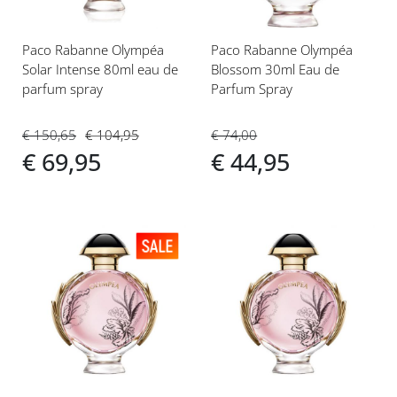
Paco Rabanne Olympéa
Paco Rabanne Olympéa
Solar Intense 80ml eau de
Blossom 30ml Eau de
parfum spray
Parfum Spray
€ 150,65
€ 104,95
€ 74,00
€ 69,95
€ 44,95
Voeg
Voeg
toe
toe
aan
aan
verlanglijst
verlanglijst