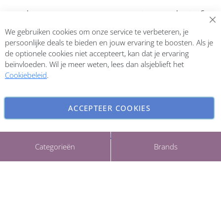
Abonneer op onze nieuwsbrief
We gebruiken cookies om onze service te verbeteren, je
Inschrijven
persoonlijke deals te bieden en jouw ervaring te boosten. Als je
de optionele cookies niet accepteert, kan dat je ervaring
beïnvloeden. Wil je meer weten, lees dan alsjeblieft het
Cookiebeleid
.
ACCEPTEER COOKIES
INSTELLINGEN AANPASSEN
Copyright © 2026 ParfumCenter.nl. All rights reserved.
Categorieën
Brands