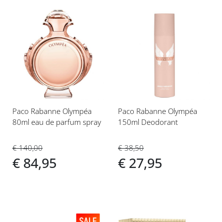
Voeg
Voeg
toe
toe
aan
aan
verlanglijst
verlanglijst
Paco Rabanne Olympéa
Paco Rabanne Olympéa
80ml eau de parfum spray
150ml Deodorant
€ 140,00
€ 38,50
€ 84,95
€ 27,95