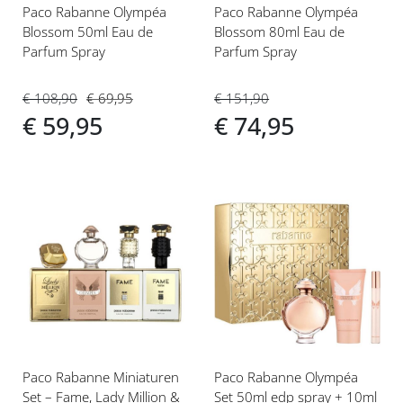
Paco Rabanne Olympéa
Paco Rabanne Olympéa
Blossom 50ml Eau de
Blossom 80ml Eau de
Parfum Spray
Parfum Spray
€ 108,90
€ 69,95
€ 151,90
€ 59,95
€ 74,95
Voeg
Voeg
toe
toe
aan
aan
verlanglijst
verlanglijst
Paco Rabanne Miniaturen
Paco Rabanne Olympéa
Set – Fame, Lady Million &
Set 50ml edp spray + 10ml