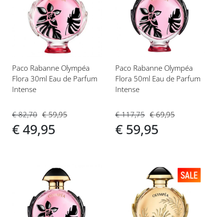
toe
toe
aan
aan
verlanglijst
verlanglijst
Paco Rabanne Olympéa
Paco Rabanne Olympéa
Flora 30ml Eau de Parfum
Flora 50ml Eau de Parfum
Intense
Intense
€ 82,70
€ 59,95
€ 117,75
€ 69,95
€ 49,95
€ 59,95
Voeg
Voeg
toe
toe
aan
aan