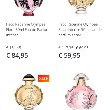
verlanglijst
verlanglijst
Paco Rabanne Olympéa
Paco Rabanne Olympéa
Flora 80ml Eau de Parfum
Solar Intense 50ml eau de
Intense
parfum spray
€ 151,45
€ 117,35
€ 69,95
€ 84,95
€ 59,95
Voeg
Voeg
toe
toe
aan
aan
verlanglijst
verlanglijst