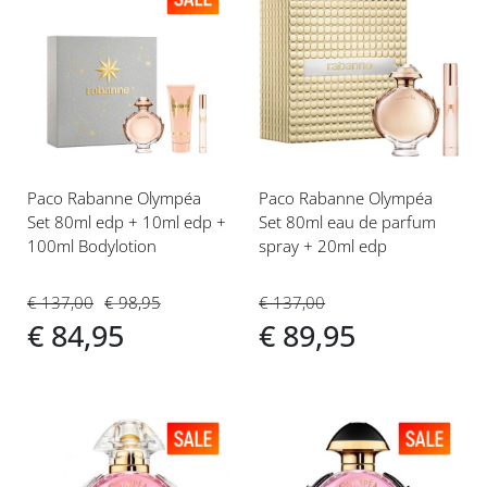
Voeg
Voeg
toe
toe
aan
aan
verlanglijst
verlanglijst
Paco Rabanne Olympéa
Paco Rabanne Olympéa
Set 80ml edp + 10ml edp +
Set 80ml eau de parfum
100ml Bodylotion
spray + 20ml edp
€ 137,00
€ 98,95
€ 137,00
€ 84,95
€ 89,95
Voeg
Voeg