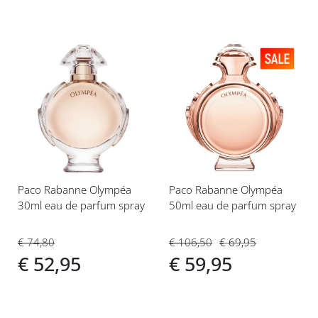
Voeg
Voeg
toe
toe
aan
aan
verlanglijst
verlanglijst
Paco Rabanne Olympéa
Paco Rabanne Olympéa
30ml eau de parfum spray
50ml eau de parfum spray
€ 74,80
€ 106,50
€ 69,95
€ 52,95
€ 59,95