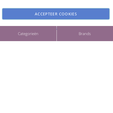
ACCEPTEER COOKIES
INSTELLINGEN AANPASSEN
Copyright © 2026 ParfumCenter.nl. All rights reserved.
Categorieën
Brands