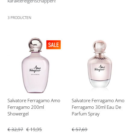
karaktereigenschappen!
3
PRODUCTEN
Voeg
Voeg
toe
toe
aan
aan
verlanglijst
verlanglijst
Salvatore Ferragamo Amo
Salvatore Ferragamo Amo
Ferragamo 200ml
Ferragamo 30ml Eau De
Showergel
Parfum Spray
€ 32,97
€ 19,95
€ 57,69