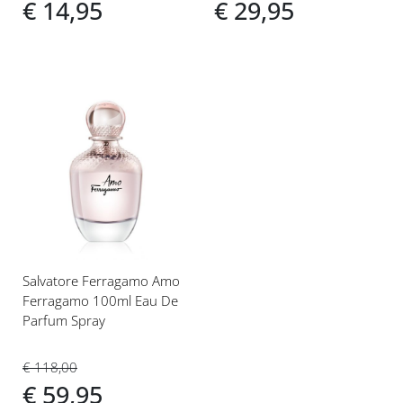
€ 14,95
€ 29,95
Voeg
toe
aan
verlanglijst
Salvatore Ferragamo Amo
Ferragamo 100ml Eau De
Parfum Spray
€ 118,00
€ 59,95