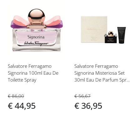
Voeg
Voeg
toe
toe
aan
aan
verlanglijst
verlanglijst
Salvatore Ferragamo
Salvatore Ferragamo
Signorina 100ml Eau De
Signorina Misteriosa Set
Toilette Spray
30ml Eau De Parfum Spray
+ 50ml Bodylotion
€ 86,00
€ 56,67
€ 44,95
€ 36,95