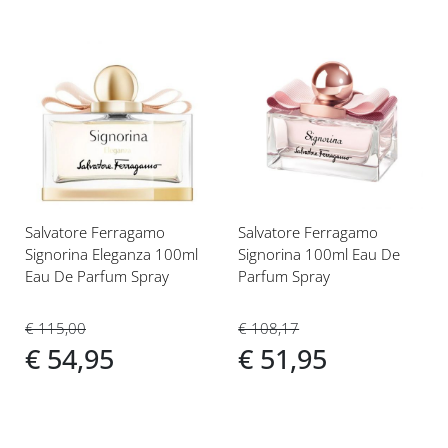
Voeg
Voeg
toe
toe
aan
aan
verlanglijst
verlanglijst
Salvatore Ferragamo
Salvatore Ferragamo
Signorina Eleganza 100ml
Signorina 100ml Eau De
Eau De Parfum Spray
Parfum Spray
€ 115,00
€ 108,17
€ 54,95
€ 51,95