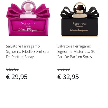
Voeg
Voeg
toe
toe
aan
aan
verlanglijst
verlanglijst
Salvatore Ferragamo
Salvatore Ferragamo
Signorina Ribelle 30ml Eau
Signorina Misteriosa 30ml
De Parfum Spray
Eau De Parfum Spray
€ 55,00
€ 56,67
€ 29,95
€ 32,95