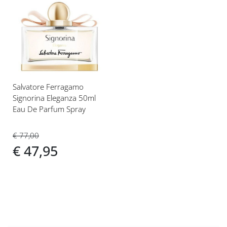
Voeg
toe
aan
verlanglijst
Salvatore Ferragamo
Signorina Eleganza 50ml
Eau De Parfum Spray
€ 77,00
€ 47,95