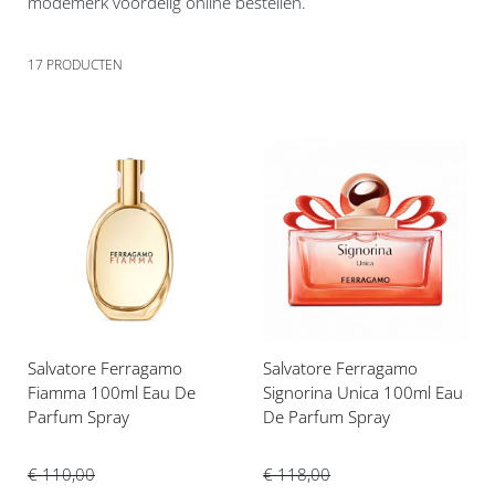
modemerk voordelig online bestellen.
17
PRODUCTEN
Voeg
Voeg
toe
toe
aan
aan
verlanglijst
verlanglijst
Salvatore Ferragamo
Salvatore Ferragamo
Fiamma 100ml Eau De
Signorina Unica 100ml Eau
Parfum Spray
De Parfum Spray
€ 110,00
€ 118,00