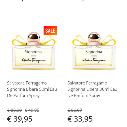
Voeg
Voeg
toe
toe
aan
aan
verlanglijst
verlanglijst
Salvatore Ferragamo
Salvatore Ferragamo
Signorina Libera 50ml Eau
Signorina Libera 30ml Eau
De Parfum Spray
De Parfum Spray
€ 88,00
€ 49,95
€ 56,67
€ 39,95
€ 33,95