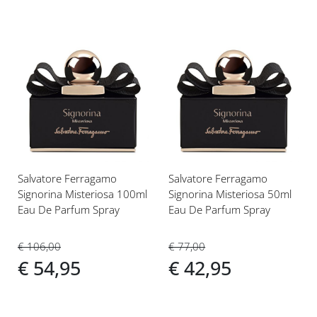
Voeg
Voeg
toe
toe
aan
aan
verlanglijst
verlanglijst
Salvatore Ferragamo
Salvatore Ferragamo
Signorina Misteriosa 100ml
Signorina Misteriosa 50ml
Eau De Parfum Spray
Eau De Parfum Spray
€ 106,00
€ 77,00
€ 54,95
€ 42,95