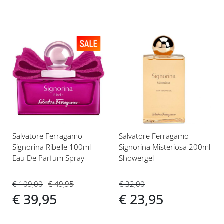
Voeg
Voeg
toe
toe
aan
aan
verlanglijst
verlanglijst
Salvatore Ferragamo
Salvatore Ferragamo
Signorina Ribelle 100ml
Signorina Misteriosa 200ml
Eau De Parfum Spray
Showergel
€ 109,00
€ 49,95
€ 32,00
€ 39,95
€ 23,95