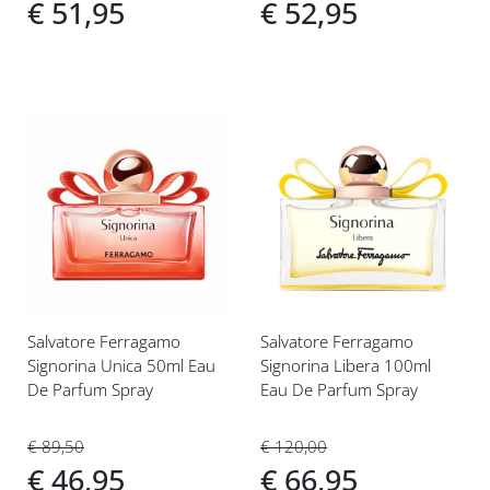
€ 51,95
€ 52,95
Voeg
Voeg
toe
toe
aan
aan
verlanglijst
verlanglijst
Salvatore Ferragamo
Salvatore Ferragamo
Signorina Unica 50ml Eau
Signorina Libera 100ml
De Parfum Spray
Eau De Parfum Spray
€ 89,50
€ 120,00
€ 46,95
€ 66,95