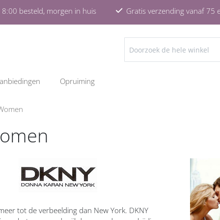
8:00 besteld, morgen in huis
Gratis verzending vanaf 75 
ZOEKEN
anbiedingen
Opruiming
Women
Women
meer tot de verbeelding dan New York. DKNY