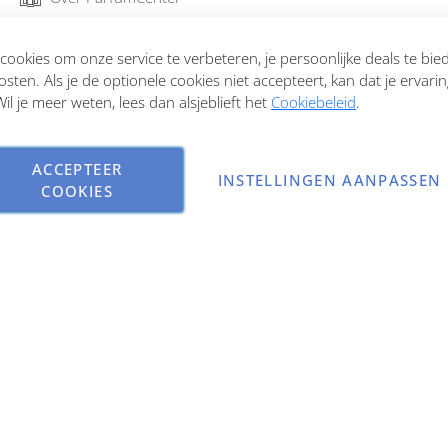
Bestellen en verzenden
ookies om onze service te verbeteren, je persoonlijke deals te bi
osten. Als je de optionele cookies niet accepteert, kan dat je ervari
Garantie en retourneren
il je meer weten, lees dan alsjeblieft het
Cookiebeleid
.
Contact
ACCEPTEER
INSTELLINGEN AANPASSEN
COOKIES
Copyright © 2026 ParfumCenter.nl. All rights reserved.