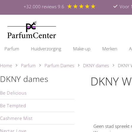
★★★★★
+32.000 reviews 9.6
Voor 1
Parfum
Huidverzorging
Make-up
Merken
A
Home
Parfum
Parfum Dames
DKNY dames
DKNY 
DKNY 
DKNY dames
Be Delicious
Be Tempted
Cashmere Mist
Geen stad spreekt 
Nectar Love