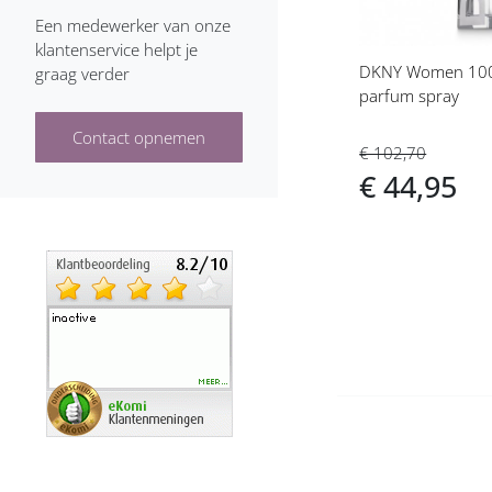
Een medewerker van onze
Benetton dames
klantenservice helpt je
DKNY Women 100
graag verder
Bijan dames
parfum spray
Billie Eilish Dames
Contact opnemen
€ 102,70
Biotherm dames
€ 44,95
Boucheron dames
Bruno Banani dames
Burberry dames
Bvlgari dames
Cacharel dames
Calvin Klein dames