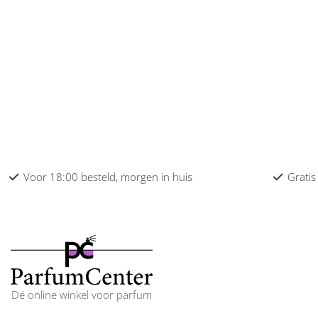
Carolina Herrera dames
Caron dames
Cartier dames
Cerruti dames
Chanel dames
Chantal Thomass dames
Voor 18:00 besteld, morgen in huis
Gratis
Chloe dames
Chopard dames
Clean dames
Clinique dames
Dé online winkel voor parfum
Coach dames