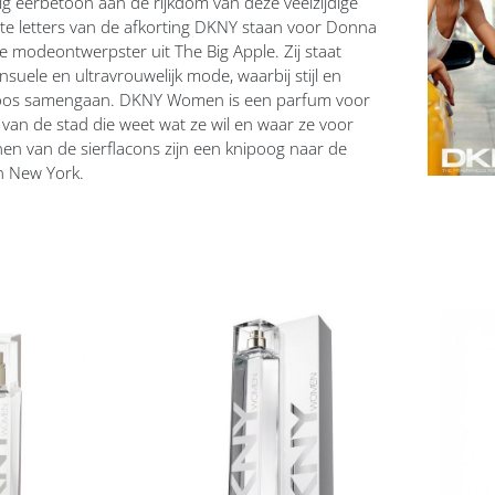
g eerbetoon aan de rijkdom van deze veelzijdige
te letters van de afkorting DKNY staan voor Donna
 modeontwerpster uit The Big Apple. Zij staat
uele en ultravrouwelijk mode, waarbij stijl en
loos samengaan. DKNY Women is een parfum voor
an de stad die weet wat ze wil en waar ze voor
jnen van de sierflacons zijn een knipoog naar de
n New York.
Voeg
Vo
toe
toe
aan
aan
t
verlanglijst
ver