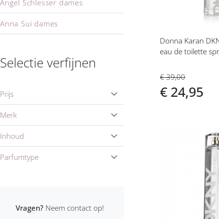
Angel Schlesser dames
Anna Sui dames
Donna Karan DK
Annayake dames
eau de toilette sp
Selectie verfijnen
Annick Goutal dames
€ 39,00
Aquolina dames
€ 24,95
Prijs
Ariana Grande dames
Merk
Aristocrazy dames
Inhoud
Voeg
Armaf Dames
Parfumtype
toe
Armand Basi dames
aan
verlanglijs
Armani dames
Vragen?
Neem contact op!
Azzaro dames