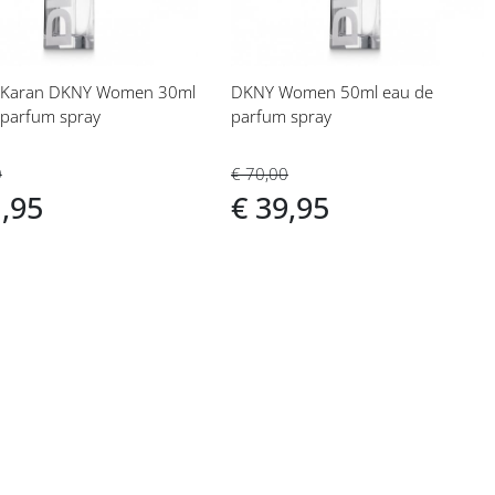
aran DKNY Women 30ml
DKNY Women 50ml eau de
 parfum spray
parfum spray
0
€ 70,00
1,95
€ 39,95