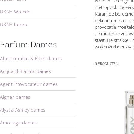
Women is een geuri
metropool. De eers
DKNY Women
Karan, de beroemde
bekend om haar sens
DKNY heren
provocatie moeite
de moderne vrouw v
staat. De strakke li
Parfum Dames
wolkenkrabbers va
Abercrombie & Fitch dames
6
PRODUCTEN
Acqua di Parma dames
Agent Provocateur dames
Aigner dames
Voeg
toe
Alyssa Ashley dames
aan
verlanglijs
Amouage dames