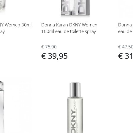
NY Women 30ml
Donna Karan DKNY Women
Donna K
ray
100ml eau de toilette spray
eau de
€ 75,00
€ 47,5
€ 39,95
€ 3
Voeg
toe
aan
t
verlanglijst