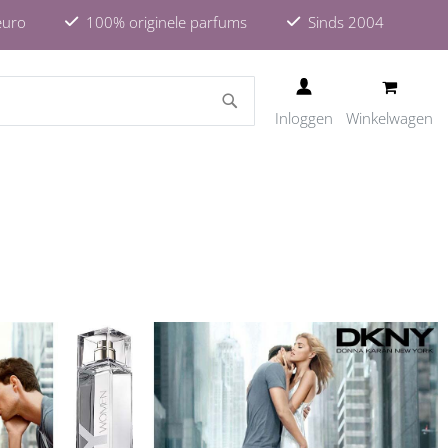
euro
100% originele parfums
Sinds 2004
ZOEKEN
Inloggen
Winkelwagen