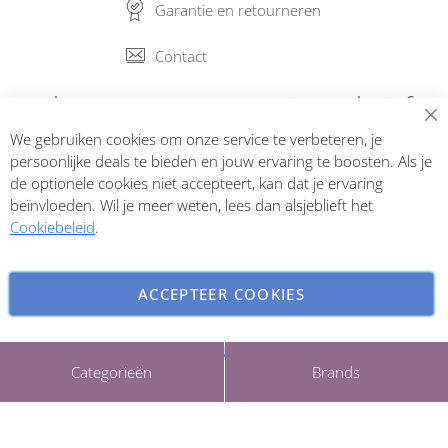
Garantie en retourneren
Contact
Abonneer op onze nieuwsbrief
We gebruiken cookies om onze service te verbeteren, je
Inschrijven
persoonlijke deals te bieden en jouw ervaring te boosten. Als je
de optionele cookies niet accepteert, kan dat je ervaring
beïnvloeden. Wil je meer weten, lees dan alsjeblieft het
Cookiebeleid
.
ACCEPTEER COOKIES
INSTELLINGEN AANPASSEN
Copyright © 2026 ParfumCenter.nl. All rights reserved.
Categorieën
Brands