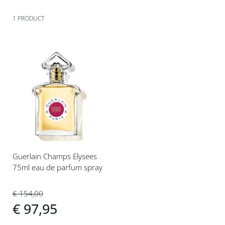
1
PRODUCT
Voeg
toe
aan
verlanglijst
Guerlain Champs Elysees
75ml eau de parfum spray
€ 154,00
€ 97,95