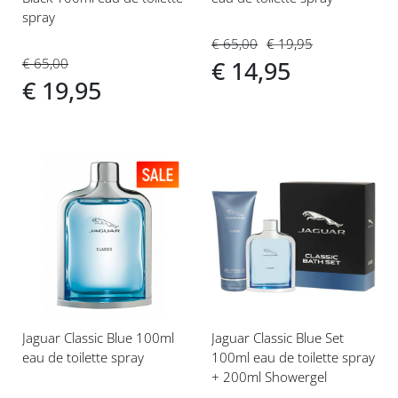
spray
€ 65,00
€ 19,95
€ 65,00
€ 14,95
€ 19,95
Voeg
Voeg
toe
toe
aan
aan
verlanglijst
verlanglijst
Jaguar Classic Blue 100ml
Jaguar Classic Blue Set
eau de toilette spray
100ml eau de toilette spray
+ 200ml Showergel