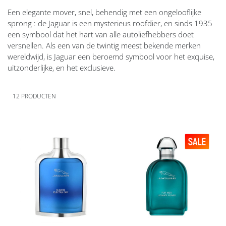
Een elegante mover, snel, behendig met een ongelooflijke
sprong : de Jaguar is een mysterieus roofdier, en sinds 1935
een symbool dat het hart van alle autoliefhebbers doet
versnellen. Als een van de twintig meest bekende merken
wereldwijd, is Jaguar een beroemd symbool voor het exquise,
uitzonderlijke, en het exclusieve.
12
PRODUCTEN
Voeg
Voeg
toe
toe
aan
aan
verlanglijst
verlanglijst