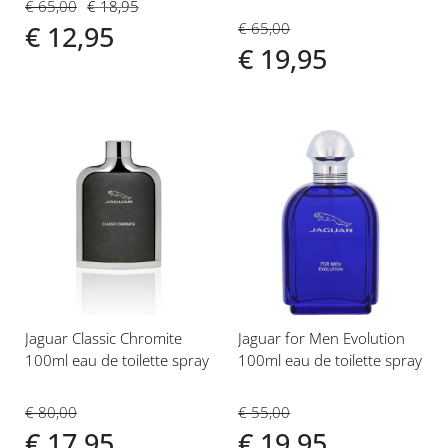
€ 65,00
€ 18,95
€ 65,00
€ 12,95
€ 19,95
Voeg
Voeg
toe
toe
aan
aan
verlanglijst
verlanglijst
Jaguar Classic Chromite
Jaguar for Men Evolution
100ml eau de toilette spray
100ml eau de toilette spray
€ 80,00
€ 55,00
€ 17,95
€ 19,95