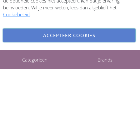
de optionele cookies niet accepteert, kan dat je ervaring
beïnvloeden. Wil je meer weten, lees dan alsjeblieft het
Cookiebeleid
.
ACCEPTEER COOKIES
INSTELLINGEN AANPASSEN
Copyright © 2026 ParfumCenter.nl. All rights reserved.
Categorieën
Brands