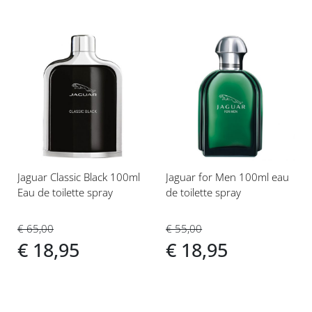
Voeg
Voeg
toe
toe
aan
aan
verlanglijst
verlanglijst
Jaguar Classic Black 100ml
Jaguar for Men 100ml eau
Eau de toilette spray
de toilette spray
€ 65,00
€ 55,00
€ 18,95
€ 18,95