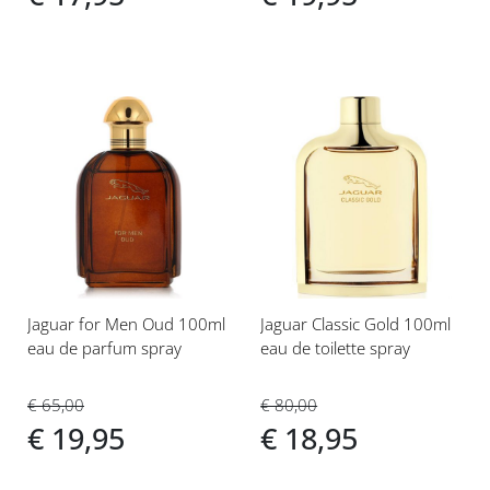
Voeg
Voeg
toe
toe
aan
aan
verlanglijst
verlanglijst
Jaguar for Men Oud 100ml
Jaguar Classic Gold 100ml
eau de parfum spray
eau de toilette spray
€ 65,00
€ 80,00
€ 19,95
€ 18,95