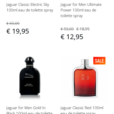
Jaguar Classic Electric Sky
Jaguar for Men Ultimate
100ml eau de toilette spray
Power 100ml eau de
toilette spray
€ 65,00
€ 55,00
€ 18,95
€ 19,95
€ 12,95
Voeg
Voeg
toe
toe
aan
aan
verlanglijst
verlanglijst
Jaguar for Men Gold In
Jaguar Classic Red 100ml
Black 100ml eau de toilette
eau de toilette spray