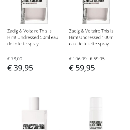
verlanglijst
verlanglijst
Zadig & Voltaire This Is
Zadig & Voltaire This Is
Him! Undressed 50ml eau
Him! Undressed 100ml
de toilette spray
eau de toilette spray
€ 78,00
€ 106,99
€ 69,95
€ 39,95
€ 59,95
Voeg
Voeg
toe
toe
aan
aan
verlanglijst
verlanglijst