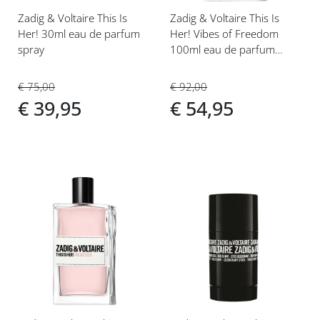
Zadig & Voltaire This Is
Zadig & Voltaire This Is
Her! 30ml eau de parfum
Her! Vibes of Freedom
spray
100ml eau de parfum
spray
€ 75,00
€ 92,00
€ 39,95
€ 54,95
Voeg
Voeg
toe
toe
aan
aan
verlanglijst
verlanglijst