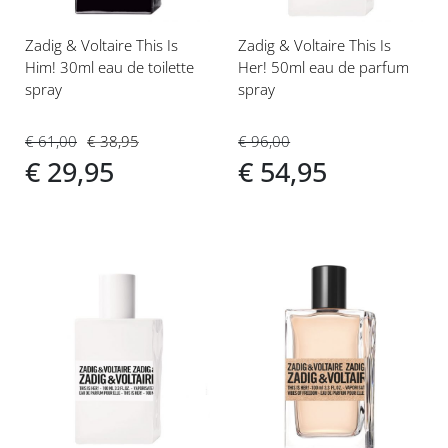
Zadig & Voltaire This Is
Zadig & Voltaire This Is
Him! 30ml eau de toilette
Her! 50ml eau de parfum
spray
spray
€ 61,00
€ 38,95
€ 96,00
€ 29,95
€ 54,95
Voeg
Voeg
toe
toe
aan
aan
verlanglijst
verlanglijst