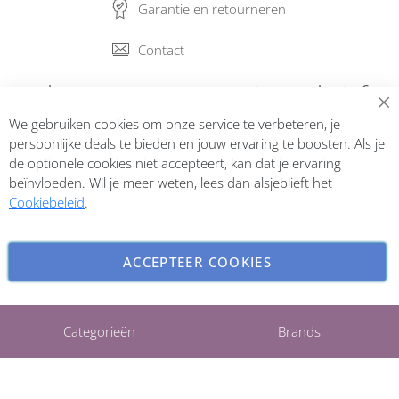
Garantie en retourneren
Contact
Abonneer op onze nieuwsbrief
We gebruiken cookies om onze service te verbeteren, je
Inschrijven
persoonlijke deals te bieden en jouw ervaring te boosten. Als je
de optionele cookies niet accepteert, kan dat je ervaring
beïnvloeden. Wil je meer weten, lees dan alsjeblieft het
Cookiebeleid
.
ACCEPTEER COOKIES
INSTELLINGEN AANPASSEN
Copyright © 2026 ParfumCenter.nl. All rights reserved.
Categorieën
Brands