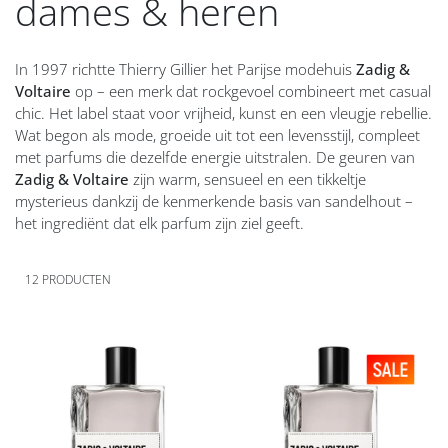
dames & heren
In 1997 richtte Thierry Gillier het Parijse modehuis
Zadig &
Voltaire
op – een merk dat rockgevoel combineert met casual
chic. Het label staat voor vrijheid, kunst en een vleugje rebellie.
Wat begon als mode, groeide uit tot een levensstijl, compleet
met parfums die dezelfde energie uitstralen. De geuren van
Zadig & Voltaire
zijn warm, sensueel en een tikkeltje
mysterieus dankzij de kenmerkende basis van sandelhout –
het ingrediënt dat elk parfum zijn ziel geeft.
12
PRODUCTEN
Voeg
Voeg
toe
toe
aan
aan