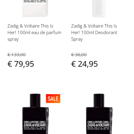
Zadig & Voltaire This Is
Zadig & Voltaire This Is
Her! 100ml eau de parfum
Her! 100ml Deodorant
spray
Spray
€ 133,00
€ 36,00
€ 79,95
€ 24,95
Voeg
Voeg
toe
toe
aan
aan
verlanglijst
verlanglijst