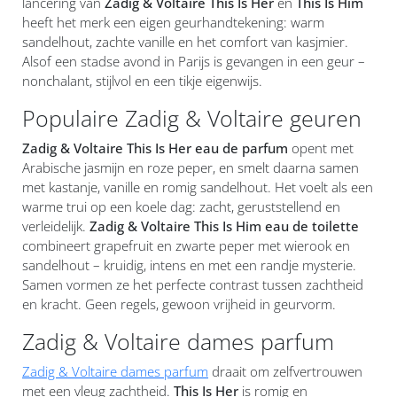
lancering van
Zadig & Voltaire This Is Her
en
This Is Him
heeft het merk een eigen geurhandtekening: warm
sandelhout, zachte vanille en het comfort van kasjmier.
Alsof een stadse avond in Parijs is gevangen in een geur –
nonchalant, stijlvol en een tikje eigenwijs.
Populaire Zadig & Voltaire geuren
Zadig & Voltaire This Is Her eau de parfum
opent met
Arabische jasmijn en roze peper, en smelt daarna samen
met kastanje, vanille en romig sandelhout. Het voelt als een
warme trui op een koele dag: zacht, geruststellend en
verleidelijk.
Zadig & Voltaire This Is Him eau de toilette
combineert grapefruit en zwarte peper met wierook en
sandelhout – kruidig, intens en met een randje mysterie.
Samen vormen ze het perfecte contrast tussen zachtheid
en kracht. Geen regels, gewoon vrijheid in geurvorm.
Zadig & Voltaire dames parfum
Zadig & Voltaire dames parfum
draait om zelfvertrouwen
met een vleug zachtheid.
This Is Her
is romig en