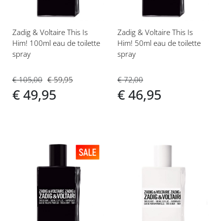
Zadig & Voltaire This Is
Zadig & Voltaire This Is
Him! 100ml eau de toilette
Him! 50ml eau de toilette
spray
spray
€ 105,00
€ 59,95
€ 72,00
€ 49,95
€ 46,95
Voeg
Voeg
toe
toe
aan
aan
verlanglijst
verlanglijst