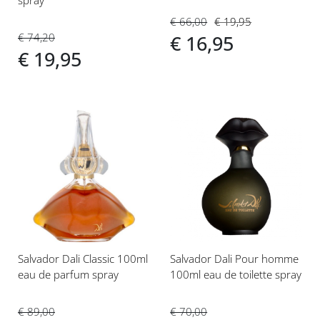
spray
€ 66,00
€ 19,95
€ 74,20
€ 16,95
€ 19,95
Voeg
Voeg
toe
toe
aan
aan
verlanglijst
verlanglijst
Salvador Dali Classic 100ml
Salvador Dali Pour homme
eau de parfum spray
100ml eau de toilette spray
€ 89,00
€ 70,00