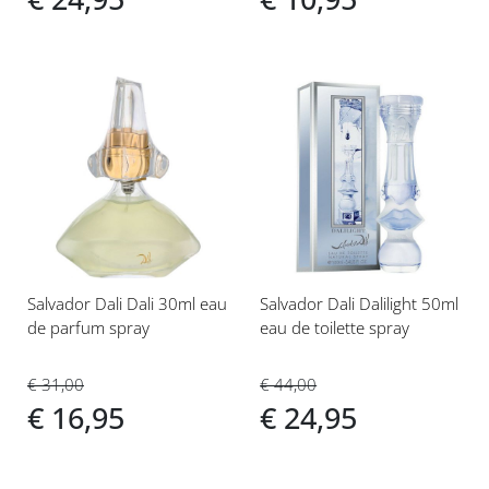
Voeg
Voeg
toe
toe
aan
aan
verlanglijst
verlanglijst
Salvador Dali Dali 30ml eau
Salvador Dali Dalilight 50ml
de parfum spray
eau de toilette spray
€ 31,00
€ 44,00
€ 16,95
€ 24,95