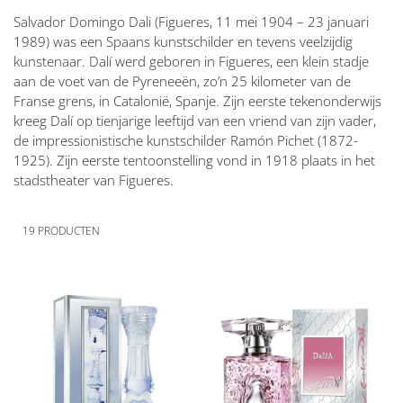
Salvador Domingo Dali (Figueres, 11 mei 1904 – 23 januari
1989) was een Spaans kunstschilder en tevens veelzijdig
kunstenaar. Dalí werd geboren in Figueres, een klein stadje
aan de voet van de Pyreneeën, zo’n 25 kilometer van de
Franse grens, in Catalonië, Spanje. Zijn eerste tekenonderwijs
kreeg Dalí op tienjarige leeftijd van een vriend van zijn vader,
de impressionistische kunstschilder Ramón Pichet (1872-
1925). Zijn eerste tentoonstelling vond in 1918 plaats in het
stadstheater van Figueres.
19
PRODUCTEN
Voeg
Voeg
toe
toe
aan
aan
verlanglijst
verlanglijst