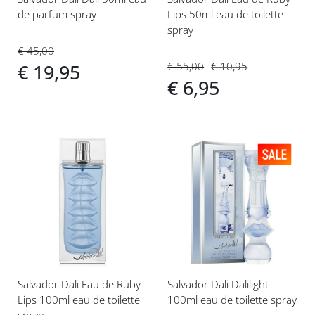
de parfum spray
Lips 50ml eau de toilette
spray
€ 45,00
€ 55,00
€ 10,95
€ 19,95
€ 6,95
Voeg
Voeg
toe
toe
aan
aan
verlanglijst
verlanglijst
Salvador Dali Eau de Ruby
Salvador Dali Dalilight
Lips 100ml eau de toilette
100ml eau de toilette spray