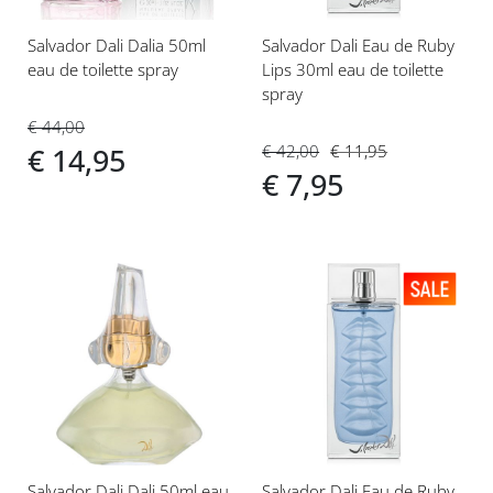
Salvador Dali Dalia 50ml
Salvador Dali Eau de Ruby
eau de toilette spray
Lips 30ml eau de toilette
spray
€ 44,00
€ 42,00
€ 11,95
€ 14,95
€ 7,95
Voeg
Voeg
toe
toe
aan
aan
verlanglijst
verlanglijst
Salvador Dali Dali 50ml eau
Salvador Dali Eau de Ruby