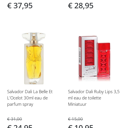
€ 37,95
€ 28,95
Voeg
Voeg
toe
toe
aan
aan
verlanglijst
verlanglijst
Salvador Dali La Belle Et
Salvador Dali Ruby Lips 3,5
L'Ocelot 30ml eau de
ml eau de toilette
parfum spray
Miniatuur
€ 31,00
€ 15,00
€ 24,95
€ 10,95