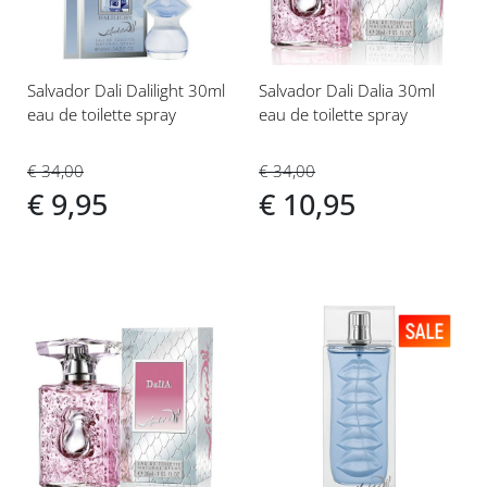
Salvador Dali Dalilight 30ml
Salvador Dali Dalia 30ml
eau de toilette spray
eau de toilette spray
€ 34,00
€ 34,00
€ 9,95
€ 10,95
Voeg
Voeg
toe
toe
aan
aan
verlanglijst
verlanglijst