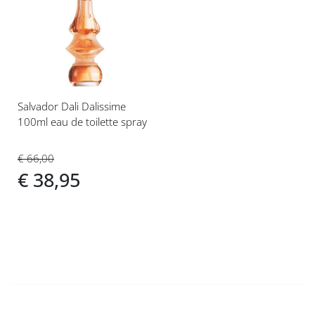
toe
aan
verlanglijst
Salvador Dali Dalissime
100ml eau de toilette spray
€ 66,00
€ 38,95