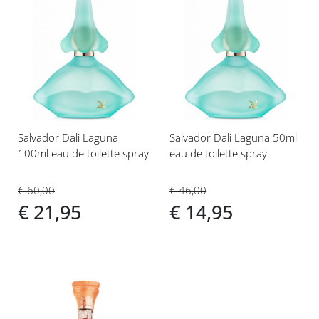
Voeg
Voeg
toe
toe
aan
aan
verlanglijst
verlanglijst
Salvador Dali Laguna
Salvador Dali Laguna 50ml
100ml eau de toilette spray
eau de toilette spray
€ 60,00
€ 46,00
€ 21,95
€ 14,95
Voeg