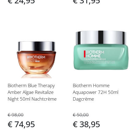
€ 24,95
€ 31,95
Voeg
Voeg
toe
toe
aan
aan
verlanglijst
verlanglijst
Biotherm Blue Therapy
Biotherm Homme
Amber Algae Revitalize
Aquapower 72H 50ml
Night 50ml Nachtcrème
Dagcrème
€ 98,00
€ 50,00
€ 74,95
€ 38,95