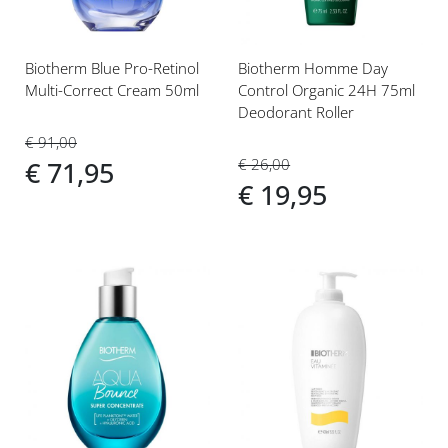
Biotherm Blue Pro-Retinol
Biotherm Homme Day
Multi-Correct Cream 50ml
Control Organic 24H 75ml
Deodorant Roller
€ 91,00
€ 26,00
€ 71,95
€ 19,95
Voeg
Voeg
toe
toe
aan
aan
verlanglijst
verlanglijst