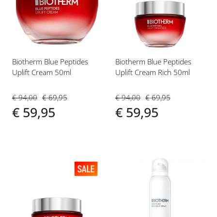
aan
aan
verlanglijst
verlanglijst
Biotherm Blue Peptides
Biotherm Blue Peptides
Uplift Cream 50ml
Uplift Cream Rich 50ml
€ 94,00
€ 69,95
€ 94,00
€ 69,95
€ 59,95
€ 59,95
Voeg
Voeg
toe
toe
aan
aan
verlanglijst
verlanglijst