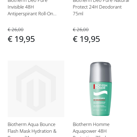
Biotherm Déo Pure
Biotherm Deo Pure Natural
Invisible 48H
Protect 24H Deodorant
Antiperspirant Roll-On
75ml
75ml
€ 26,00
€ 26,00
€ 19,95
€ 19,95
Voeg
Voeg
toe
toe
aan
aan
verlanglijst
verlanglijst
Biotherm Aqua Bounce
Biotherm Homme
Flash Mask Hydration &
Aquapower 48H