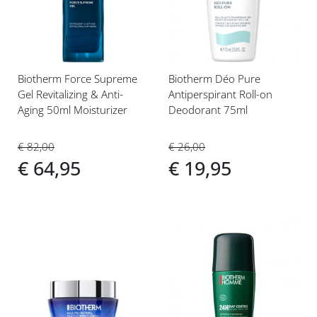
verlanglijst
verlanglijst
Biotherm Force Supreme
Biotherm Déo Pure
Gel Revitalizing & Anti-
Antiperspirant Roll-on
Aging 50ml Moisturizer
Deodorant 75ml
€ 82,00
€ 26,00
€ 64,95
€ 19,95
Voeg
Voeg
toe
toe
aan
aan
verlanglijst
verlanglijst