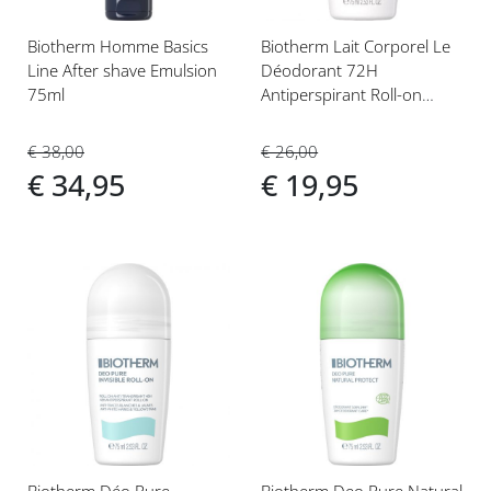
Biotherm Homme Basics
Biotherm Lait Corporel Le
Line After shave Emulsion
Déodorant 72H
75ml
Antiperspirant Roll-on
75ml
€ 38,00
€ 26,00
€ 34,95
€ 19,95
Voeg
Voeg
toe
toe
aan
aan
verlanglijst
verlanglijst