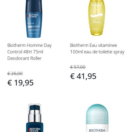
toe
toe
aan
aan
verlanglijst
verlanglijst
Biotherm Homme Day
Biotherm Eau vitaminee
Control 48H 75ml
100ml eau de toilette spray
Deodorant Roller
€ 57,00
€ 26,00
€ 41,95
€ 19,95
Voeg
Voeg
toe
toe
aan
aan