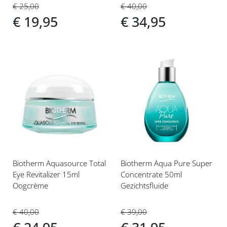
€ 25,00
€ 40,00
€ 19,95
€ 34,95
Voeg
Voeg
toe
toe
aan
aan
verlanglijst
verlanglijst
Biotherm Aquasource Total
Biotherm Aqua Pure Super
Eye Revitalizer 15ml
Concentrate 50ml
Oogcrème
Gezichtsfluide
€ 40,00
€ 39,00