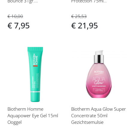
Bounce 31gr.
Protection 75ml
Gezichtsmasker
Deodorant Roller
€ 10,00
€ 25,53
€ 7,95
€ 21,95
Voeg
Voeg
toe
toe
aan
aan
verlanglijst
verlanglijst
Biotherm Homme
Biotherm Aqua Glow Super
Aquapower Eye Gel 15ml
Concentrate 50ml
Ooggel
Gezichtsemulsie