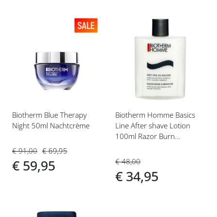
Voeg
Voeg
toe
toe
aan
aan
verlanglijst
verlanglijst
Biotherm Blue Therapy
Biotherm Homme Basics
Night 50ml Nachtcrème
Line After shave Lotion
100ml Razor Burn
Soothing
€ 91,00
€ 69,95
€ 48,00
€ 59,95
€ 34,95