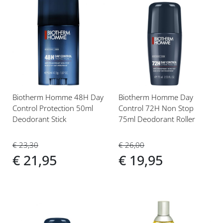
Voeg
Voeg
toe
toe
aan
aan
verlanglijst
verlanglijst
Biotherm Homme 48H Day
Biotherm Homme Day
Control Protection 50ml
Control 72H Non Stop
Deodorant Stick
75ml Deodorant Roller
€ 23,30
€ 26,00
€ 21,95
€ 19,95
Voeg
Voeg