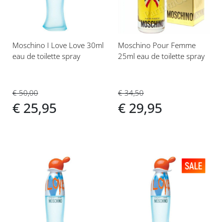
Moschino I Love Love 30ml
Moschino Pour Femme
eau de toilette spray
25ml eau de toilette spray
€ 50,00
€ 34,50
€ 25,95
€ 29,95
Voeg
Voeg
toe
toe
aan
aan
verlanglijst
verlanglijst