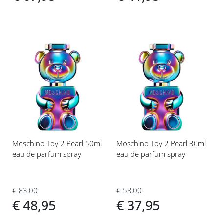
Voeg
Voeg
toe
toe
aan
aan
verlanglijst
verlanglijst
Moschino Toy 2 Pearl 50ml
Moschino Toy 2 Pearl 30ml
eau de parfum spray
eau de parfum spray
€ 83,00
€ 53,00
€ 48,95
€ 37,95