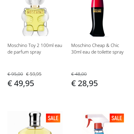
toe
toe
aan
aan
verlanglijst
verlanglijst
Moschino Toy 2 100ml eau
Moschino Cheap & Chic
de parfum spray
30ml eau de toilette spray
€ 95,00
€ 59,95
€ 48,00
€ 49,95
€ 28,95
Voeg
Voeg
toe
toe