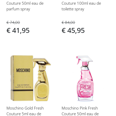
Couture 50ml eau de
Couture 100ml eau de
parfum spray
toilette spray
€ 74,00
€ 84,00
€ 41,95
€ 45,95
Voeg
Voeg
toe
toe
aan
aan
verlanglijst
verlanglijst
Moschino Gold Fresh
Moschino Pink Fresh
Couture 5ml eau de
Couture 50ml eau de