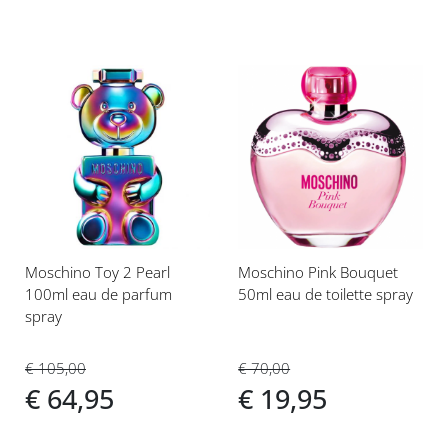
Voeg
Voeg
toe
toe
aan
aan
verlanglijst
verlanglijst
Moschino Toy 2 Pearl
Moschino Pink Bouquet
100ml eau de parfum
50ml eau de toilette spray
spray
€ 70,00
€ 105,00
€ 19,95
€ 64,95