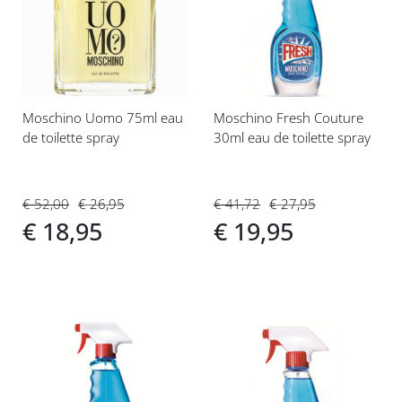
aan
aan
verlanglijst
verlanglijst
Moschino Uomo 75ml eau
Moschino Fresh Couture
de toilette spray
30ml eau de toilette spray
€ 52,00
€ 26,95
€ 41,72
€ 27,95
€ 18,95
€ 19,95
Voeg
Voeg
toe
toe
aan
aan