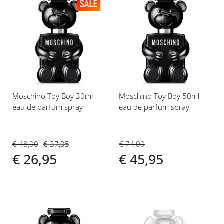
Voeg
Voeg
toe
toe
aan
aan
verlanglijst
verlanglijst
Moschino Toy Boy 30ml
Moschino Toy Boy 50ml
eau de parfum spray
eau de parfum spray
€ 48,00
€ 37,95
€ 74,00
€ 26,95
€ 45,95