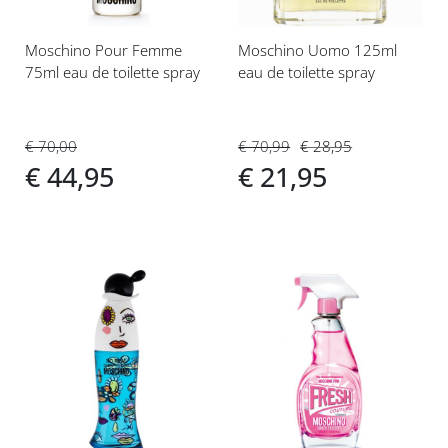
Moschino Pour Femme
Moschino Uomo 125ml
75ml eau de toilette spray
eau de toilette spray
€ 70,00
€ 70,99
€ 28,95
€ 44,95
€ 21,95
Voeg
Voeg
toe
toe
aan
aan
verlanglijst
verlanglijst