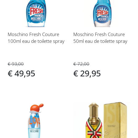
verlanglijst
verlanglijst
Moschino Fresh Couture
Moschino Fresh Couture
100ml eau de toilette spray
50ml eau de toilette spray
€ 93,00
€ 72,00
€ 49,95
€ 29,95
Voeg
Voeg
toe
toe
aan
aan
verlanglijst
verlanglijst