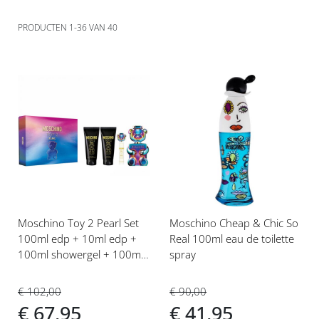
PRODUCTEN
1
-
36
VAN
40
Voeg
Voeg
toe
toe
aan
aan
verlanglijst
verlanglijst
Moschino Toy 2 Pearl Set
Moschino Cheap & Chic So
100ml edp + 10ml edp +
Real 100ml eau de toilette
100ml showergel + 100ml
spray
bodylotion
€ 102,00
€ 90,00
€ 67,95
€ 41,95