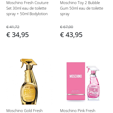
Moschino Fresh Couture
Moschino Toy 2 Bubble
Set 30ml eau de toilette
Gum 50ml eau de toilette
spray + 50ml Bodylotion
spray
€ 41,72
€ 67,00
€ 34,95
€ 43,95
Voeg
Voeg
toe
toe
aan
aan
verlanglijst
verlanglijst
Moschino Gold Fresh
Moschino Pink Fresh