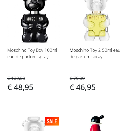
Voeg
Voeg
toe
toe
aan
aan
verlanglijst
verlanglijst
Moschino Toy Boy 100ml
Moschino Toy 2 50ml eau
eau de parfum spray
de parfum spray
€ 100,00
€ 79,00
€ 48,95
€ 46,95
Voeg
Voeg