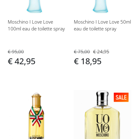
Moschino I Love Love
Moschino I Love Love 50ml
100ml eau de toilette spray
eau de toilette spray
€ 95,00
€ 75,00
€ 24,95
€ 42,95
€ 18,95
Voeg
Voeg
toe
toe
aan
aan
verlanglijst
verlanglijst