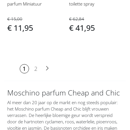
parfum Miniatuur
toilette spray
€ 15,00
€ 62,84
€ 11,95
€ 41,95
PAGINA
U lees
Pagina
Pagina
Volgende
1
2
momenteel
pagina
Moschino parfum Cheap and Chic
Al meer dan 20 jaar op de markt en nog steeds populair:
het Moschino parfum Cheap and Chic blijft vrouwen
verrassen. De heerlijke bloemige geur wordt verspreid
door de hartnoten cyclamen, roos, waterlelie, pioenroos,
viooltje en jasmijn. De basisnoten orchidee en iris maken