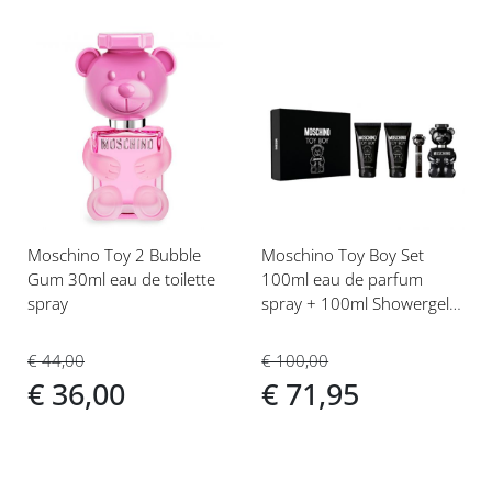
Voeg
Voeg
toe
toe
aan
aan
verlanglijst
verlanglijst
Moschino Toy 2 Bubble
Moschino Toy Boy Set
Gum 30ml eau de toilette
100ml eau de parfum
spray
spray + 100ml Showergel
+100 ml Aftershave Balm +
10ml tasspray
€ 44,00
€ 100,00
€ 36,00
€ 71,95