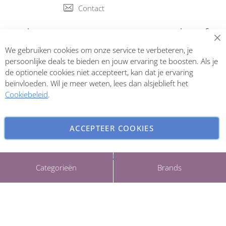
Contact
Abonneer op onze nieuwsbrief
We gebruiken cookies om onze service te verbeteren, je
Inschrijven
persoonlijke deals te bieden en jouw ervaring te boosten. Als je
de optionele cookies niet accepteert, kan dat je ervaring
beïnvloeden. Wil je meer weten, lees dan alsjeblieft het
Cookiebeleid
.
ACCEPTEER COOKIES
INSTELLINGEN AANPASSEN
Copyright © 2026 ParfumCenter.nl. All rights reserved.
Categorieën
Brands