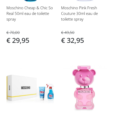
Moschino Cheap & Chic So
Moschino Pink Fresh
Real 50ml eau de toilette
Couture 30ml eau de
spray
toilette spray
€ 70,00
€ 49,50
€ 29,95
€ 32,95
Voeg
Voeg
toe
toe
aan
aan
verlanglijst
verlanglijst