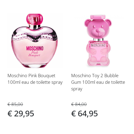
Voeg
Voeg
toe
toe
aan
aan
verlanglijst
verlanglijst
Moschino Pink Bouquet
Moschino Toy 2 Bubble
100ml eau de toilette spray
Gum 100ml eau de toilette
spray
€ 85,00
€ 84,00
€ 29,95
€ 64,95