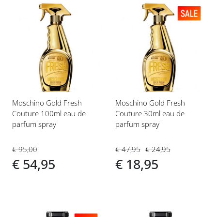
Voeg
Voeg
toe
toe
aan
aan
verlanglijst
verlanglijst
Moschino Gold Fresh
Moschino Gold Fresh
Couture 100ml eau de
Couture 30ml eau de
parfum spray
parfum spray
€ 95,00
€ 47,95
€ 24,95
€ 54,95
€ 18,95