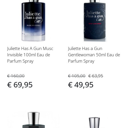
Voeg
Voeg
toe
toe
aan
aan
verlanglijst
verlanglijst
Juliette Has A Gun Musc
Juliette Has a Gun
Invisible 100ml Eau de
Gentlewoman 50ml Eau de
Parfum Spray
Parfum Spray
€ 160,00
€ 105,00
€ 63,95
€ 69,95
€ 49,95
Voeg
Voeg