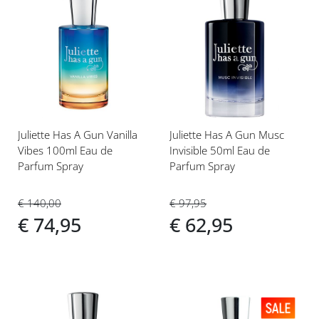
Voeg
Voeg
toe
toe
aan
aan
verlanglijst
verlanglijst
Juliette Has A Gun Vanilla
Juliette Has A Gun Musc
Vibes 100ml Eau de
Invisible 50ml Eau de
Parfum Spray
Parfum Spray
€ 140,00
€ 97,95
€ 74,95
€ 62,95