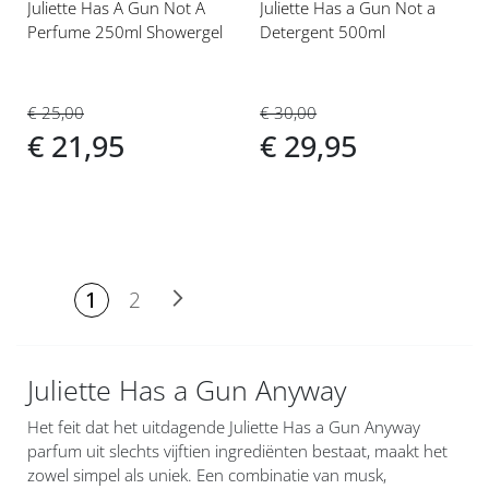
Juliette Has A Gun Not A
Juliette Has a Gun Not a
Perfume 250ml Showergel
Detergent 500ml
€ 25,00
€ 30,00
€ 21,95
€ 29,95
PAGINA
U lees
Pagina
Pagina
Volgende
1
2
momenteel
pagina
Juliette Has a Gun Anyway
Het feit dat het uitdagende Juliette Has a Gun Anyway
parfum uit slechts vijftien ingrediënten bestaat, maakt het
zowel simpel als uniek. Een combinatie van musk,