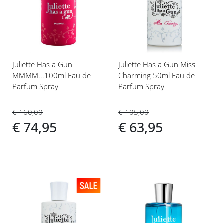
aan
aan
verlanglijst
verlanglijst
Juliette Has a Gun
Juliette Has a Gun Miss
MMMM...100ml Eau de
Charming 50ml Eau de
Parfum Spray
Parfum Spray
€ 160,00
€ 105,00
€ 74,95
€ 63,95
Voeg
Voeg
toe
toe
aan
aan