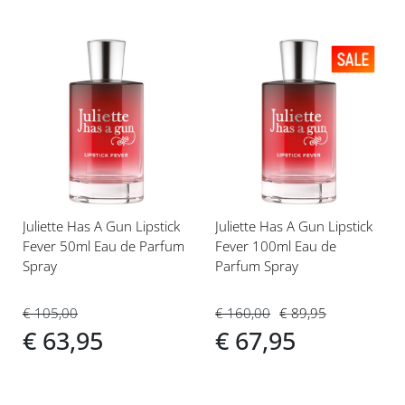
Voeg
Voeg
toe
toe
aan
aan
verlanglijst
verlanglijst
Juliette Has A Gun Lipstick
Juliette Has A Gun Lipstick
Fever 50ml Eau de Parfum
Fever 100ml Eau de
Spray
Parfum Spray
€ 105,00
€ 160,00
€ 89,95
€ 63,95
€ 67,95