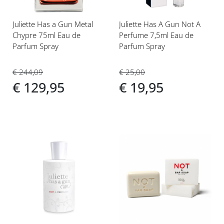
Juliette Has a Gun Metal
Juliette Has A Gun Not A
Chypre 75ml Eau de
Perfume 7,5ml Eau de
Parfum Spray
Parfum Spray
€ 244,09
€ 25,00
€ 129,95
€ 19,95
Voeg
Voeg
toe
toe
aan
aan
verlanglijst
verlanglijst