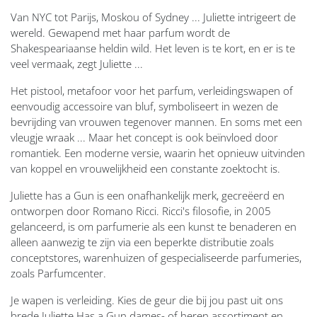
Van NYC tot Parijs, Moskou of Sydney ... Juliette intrigeert de
wereld. Gewapend met haar parfum wordt de
Shakespeariaanse heldin wild. Het leven is te kort, en er is te
veel vermaak, zegt Juliette ...
Het pistool, metafoor voor het parfum, verleidingswapen of
eenvoudig accessoire van bluf, symboliseert in wezen de
bevrijding van vrouwen tegenover mannen. En soms met een
vleugje wraak ... Maar het concept is ook beïnvloed door
romantiek. Een moderne versie, waarin het opnieuw uitvinden
van koppel en vrouwelijkheid een constante zoektocht is.
Juliette has a Gun is een onafhankelijk merk, gecreëerd en
ontworpen door Romano Ricci. Ricci's filosofie, in 2005
gelanceerd, is om parfumerie als een kunst te benaderen en
alleen aanwezig te zijn via een beperkte distributie zoals
conceptstores, warenhuizen of gespecialiseerde parfumeries,
zoals Parfumcenter.
Je wapen is verleiding. Kies de geur die bij jou past uit ons
brede Juliette Has a Gun dames- of heren assortiment en