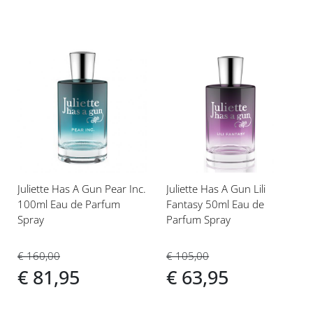
Voeg
Voeg
toe
toe
aan
aan
verlanglijst
verlanglijst
Juliette Has A Gun Pear Inc.
Juliette Has A Gun Lili
100ml Eau de Parfum
Fantasy 50ml Eau de
Spray
Parfum Spray
€ 160,00
€ 105,00
€ 81,95
€ 63,95