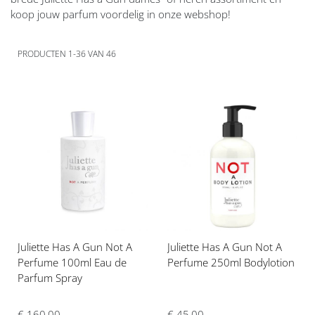
koop jouw parfum voordelig in onze webshop!
PRODUCTEN
1
-
36
VAN
46
Voeg
Voeg
toe
toe
aan
aan
verlanglijst
verlanglijst
Juliette Has A Gun Not A
Juliette Has A Gun Not A
Perfume 100ml Eau de
Perfume 250ml Bodylotion
Parfum Spray
€ 45,00
€ 160,00