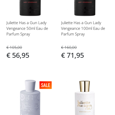
Juliette Has a Gun Lady
Juliette Has a Gun Lady
Vengeance 50ml Eau de
Vengeance 100ml Eau de
Parfum Spray
Parfum Spray
€ 105,00
€ 160,00
€ 56,95
€ 71,95
Voeg
Voeg
toe
toe
aan
aan
verlanglijst
verlanglijst