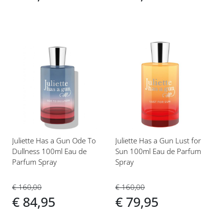
Voeg
Voeg
toe
toe
aan
aan
verlanglijst
verlanglijst
Juliette Has a Gun Ode To
Juliette Has a Gun Lust for
Dullness 100ml Eau de
Sun 100ml Eau de Parfum
Parfum Spray
Spray
€ 160,00
€ 160,00
€ 84,95
€ 79,95