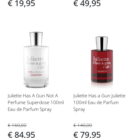
€ 19,95
€ 49,95
Voeg
Voeg
toe
toe
aan
aan
verlanglijst
verlanglijst
Juliette Has A Gun Not A
Juliette Has a Gun Juliette
Perfume Superdose 100ml
100ml Eau de Parfum
Eau de Parfum Spray
Spray
€ 160,00
€ 140,00
€ 84,95
€ 79,95