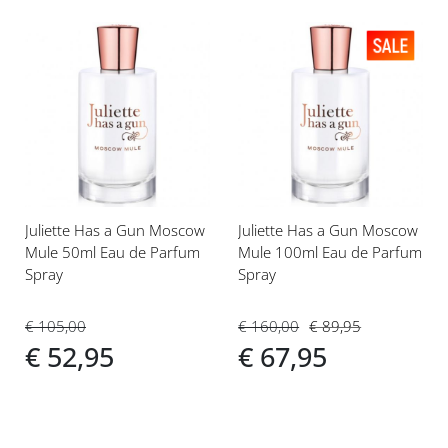
Voeg
Voeg
toe
toe
aan
aan
verlanglijst
verlanglijst
Juliette Has a Gun Moscow
Juliette Has a Gun Moscow
Mule 50ml Eau de Parfum
Mule 100ml Eau de Parfum
Spray
Spray
€ 105,00
€ 160,00
€ 89,95
€ 52,95
€ 67,95