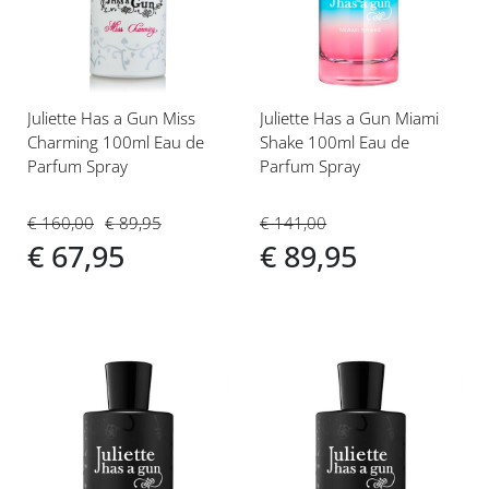
verlanglijst
verlanglijst
Juliette Has a Gun Miss
Juliette Has a Gun Miami
Charming 100ml Eau de
Shake 100ml Eau de
Parfum Spray
Parfum Spray
€ 160,00
€ 89,95
€ 141,00
€ 67,95
€ 89,95
Voeg
Voeg
toe
toe
aan
aan
verlanglijst
verlanglijst