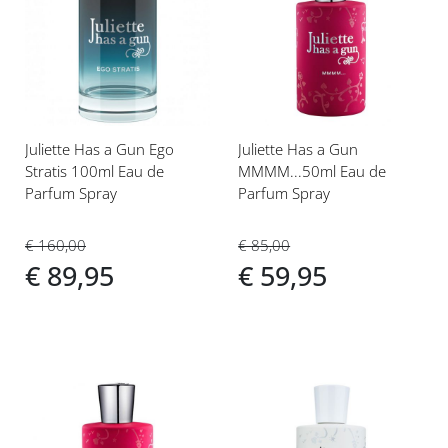
toe
toe
aan
aan
verlanglijst
verlanglijst
Juliette Has a Gun Ego
Juliette Has a Gun
Stratis 100ml Eau de
MMMM...50ml Eau de
Parfum Spray
Parfum Spray
€ 160,00
€ 85,00
€ 89,95
€ 59,95
Voeg
Voeg
toe
toe