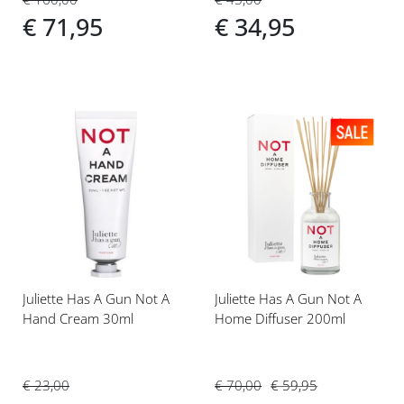
€ 34,95
€ 71,95
Voeg
Voeg
toe
toe
aan
aan
verlanglijst
verlanglijst
Juliette Has A Gun Not A
Juliette Has A Gun Not A
Hand Cream 30ml
Home Diffuser 200ml
€ 23,00
€ 70,00
€ 59,95