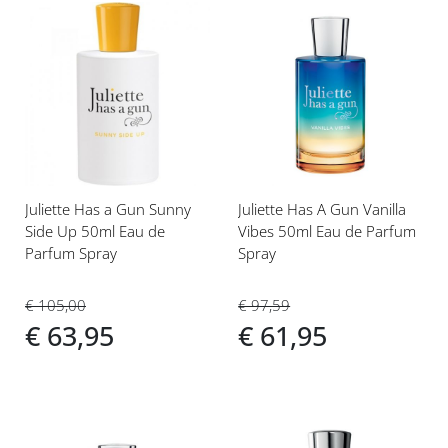
Voeg
Voeg
toe
toe
aan
aan
verlanglijst
verlanglijst
Juliette Has a Gun Sunny
Juliette Has A Gun Vanilla
Side Up 50ml Eau de
Vibes 50ml Eau de Parfum
Parfum Spray
Spray
€ 105,00
€ 97,59
€ 63,95
€ 61,95