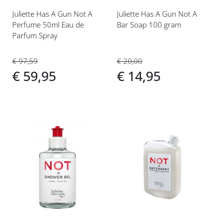
Juliette Has A Gun Not A
Juliette Has A Gun Not A
Perfume 50ml Eau de
Bar Soap 100 gram
Parfum Spray
€ 20,00
€ 97,59
€ 14,95
€ 59,95
Voeg
Voeg
toe
toe
aan
aan
verlanglijst
verlanglijst