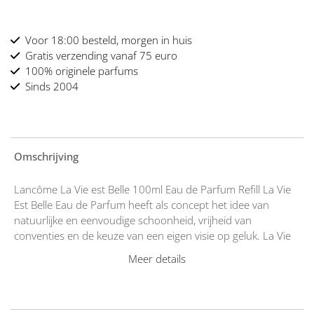
Voor 18:00 besteld, morgen in huis
Gratis verzending vanaf 75 euro
100% originele parfums
Sinds 2004
Omschrijving
Lancôme La Vie est Belle 100ml Eau de Parfum Refill La Vie
Est Belle Eau de Parfum heeft als concept het idee van
natuurlijke en eenvoudige schoonheid, vrijheid van
conventies en de keuze van een eigen visie op geluk. La Vie
Est Belle Eau de Parfum is een soort kijk op het leven,
Meer details
geïnspireerd door vreugde en plezier in de kleine dingen.
La Vie est Belle; het leven is mooi,
leef het op jouw manier