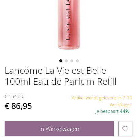
gallerij
Lancôme La Vie est Belle
Ga
naar
100ml Eau de Parfum Refill
het
begin
van
€ 154,00
Artikel wordt geleverd in 7-10
de
€ 86,95
werkdagen
afbeeldingen-
Je bespaart
44%
gallerij
In Winkelwagen