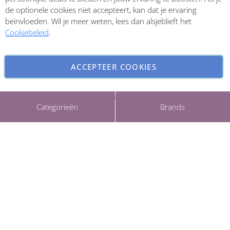
de optionele cookies niet accepteert, kan dat je ervaring
beïnvloeden. Wil je meer weten, lees dan alsjeblieft het
Cookiebeleid
.
ACCEPTEER COOKIES
INSTELLINGEN AANPASSEN
Copyright © 2026 ParfumCenter.nl. All rights reserved.
Categorieën
Brands