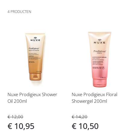
4
PRODUCTEN
Voeg
Voeg
toe
toe
aan
aan
verlanglijst
verlanglijst
Nuxe Prodigieux Shower
Nuxe Prodigieux Floral
Oil 200ml
Showergel 200ml
€ 12,00
€ 14,20
€ 10,95
€ 10,50