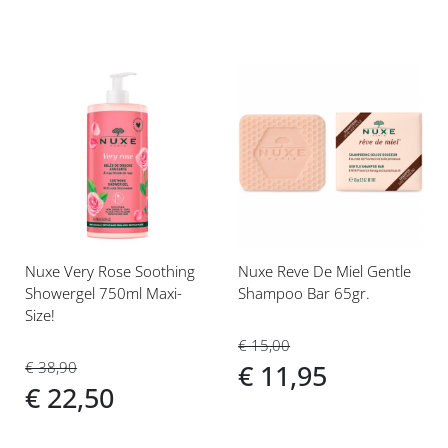
Voeg
Voeg
toe
toe
aan
aan
verlanglijst
verlanglijst
Nuxe Very Rose Soothing
Nuxe Reve De Miel Gentle
Showergel 750ml Maxi-
Shampoo Bar 65gr.
Size!
€ 15,00
€ 38,90
€ 11,95
€ 22,50